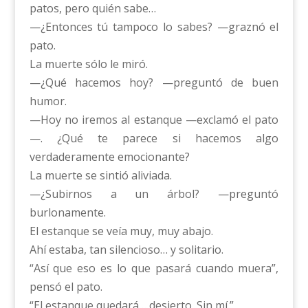
patos, pero quién sabe…
—¿Entonces tú tampoco lo sabes? —graznó el
pato.
La muerte sólo le miró.
—¿Qué hacemos hoy? —preguntó de buen
humor.
—Hoy no iremos al estanque —exclamó el pato
—. ¿Qué te parece si hacemos algo
verdaderamente emocionante?
La muerte se sintió aliviada.
—¿Subirnos a un árbol? —preguntó
burlonamente.
El estanque se veía muy, muy abajo.
Ahí estaba, tan silencioso… y solitario.
“Así que eso es lo que pasará cuando muera”,
pensó el pato.
“El estanque quedará… desierto. Sin mí.”