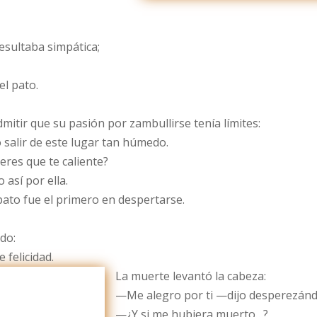
resultaba simpática;
l pato.
itir que su pasión por zambullirse tenía límites:
salir de este lugar tan húmedo.
res que te caliente?
 así por ella.
ato fue el primero en despertarse.
do:
felicidad.
La muerte levantó la cabeza:
—Me alegro por ti —dijo desperezánd
—¿Y si me hubiera muerto…?