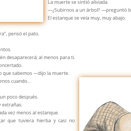
La muerte se sintió aliviada.
—¿Subirnos a un árbol? —preguntó 
El estanque se veía muy, muy abajo.
a”, pensó el pato.
entos.
n desaparecerá; al menos para ti.
oncertado.
 que sabemos —dijo la muerte.
menos cuando…
 un poco después.
 extrañas.
ada vez menos al estanque.
ar que tuviera hierba y casi no