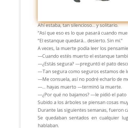
Ahí estaba, tan silencioso… y solitario.
“Así que eso es lo que pasará cuando muer
“El estanque quedará… desierto. Sin mí.”
A veces, la muerte podía leer los pensami
—Cuando estés muerto el estanque tambié
—¿Estás segura? —preguntó el pato desc
—Tan segura como seguros estamos de lo
—Me consuela, así no podré echarlo de 
—… hayas muerto —terminó la muerte.
—¿Por qué no bajamos? —le pidió el pato
Subido a los árboles se piensan cosas muy
Durante las siguientes semanas, fueron c
Se quedaban sentados en cualquier lug
hablaban.