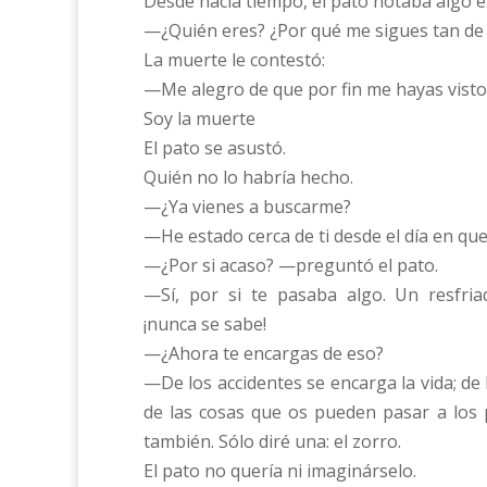
Desde hacía tiempo, el pato notaba algo e
—¿Quién eres? ¿Por qué me sigues tan de c
La muerte le contestó:
—Me alegro de que por fin me hayas visto
Soy la muerte
El pato se asustó.
Quién no lo habría hecho.
—¿Ya vienes a buscarme?
—He estado cerca de ti desde el día en que
—¿Por si acaso? —preguntó el pato.
—Sí, por si te pasaba algo. Un resfria
¡nunca se sabe!
—¿Ahora te encargas de eso?
—De los accidentes se encarga la vida; de 
de las cosas que os pueden pasar a los 
también. Sólo diré una: el zorro.
El pato no quería ni imaginárselo.