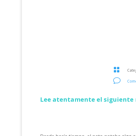

Cate
v
Come
Lee atentamente el siguiente 