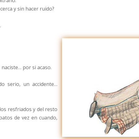
xtraño.
erca y sin hacer ruido?
.
 naciste… por si acaso.
do serio, un accidente…
los resfriados y del resto
patos de vez en cuando,