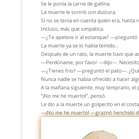
Se le ponía la carne de gallina.
La muerte le sonrió con dulzura.
Si no se tenía en cuenta quién era, hasta 
Incluso, más que simpática.
—¿Te apetece ir al estanque? —preguntó e
La muerte ya se lo había temido…
Después de un rato, la muerte tuvo que adm
—Perdóname, por favor —dijo—. Necesito 
—¿Tienes frío? —preguntó el pato—. ¿Quie
Nunca nadie se había ofrecido a hacer algo
A la mañana siguiente, muy temprano, el p
“¡No me he muerto!”, pensó.
Le dio a la muerte un golpecito en el costa
—¡No me he muerto! —graznó henchido de 