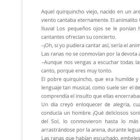
Aquel quirquincho viejo, nacido en un a
viento cantaba eternamente. El animalito 
lluvia! Los pequeños ojos se le ponían
cantantes ofrecían su concierto.
–¡Oh, si yo pudiera cantar así, sería el an
Las ranas no se conmovían por la devota a
–Aunque nos vengas a escuchar todas las
canto, porque eres muy tonto.
El pobre quirquincho, que era humilde y 
lenguaje tan musical, como suele ser el de
comprendía el insulto que ellas encerraba
Un día creyó enloquecer de alegría, c
conducía un hombre. ¡Qué deliciosos soni
del Sol, lo conmovieron hasta lo más 
arrastrándose por la arena, durante legua
Las ranas que habían escuchado, embelesad