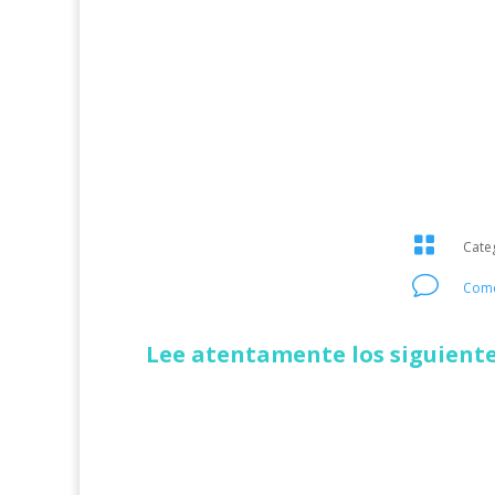

Cate
v
Come
Lee atentamente los siguiente