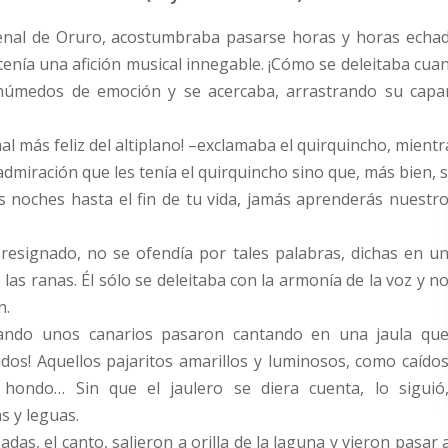
renal de Oruro, acostumbraba pasarse horas y horas echad
tenía una afición musical innegable. ¡Cómo se deleitaba cuan
 húmedos de emoción y se acercaba, arrastrando su capar
imal más feliz del altiplano! –exclamaba el quirquincho, mient
dmiración que les tenía el quirquincho sino que, más bien, s
 noches hasta el fin de tu vida, jamás aprenderás nuestr
resignado, no se ofendía por tales palabras, dichas en u
 las ranas. Él sólo se deleitaba con la armonía de la voz y n
n.
uando unos canarios pasaron cantando en una jaula qu
dos! Aquellos pajaritos amarillos y luminosos, como caído
hondo… Sin que el jaulero se diera cuenta, lo siguió
s y leguas.
as, el canto, salieron a orilla de la laguna y vieron pasar 