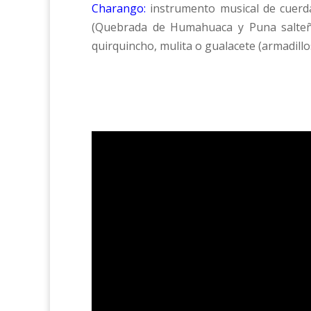
Charango:
instrumento musical de cuerda
(Quebrada de Humahuaca y Puna salteña
quirquincho, mulita o gualacete (armadill