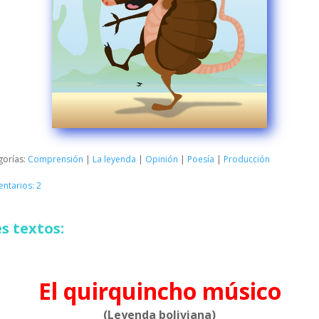
gorías:
Comprensión
|
La leyenda
|
Opinión
|
Poesía
|
Producción
ntarios: 2
s textos:
El quirquincho músico
(Leyenda boliviana)