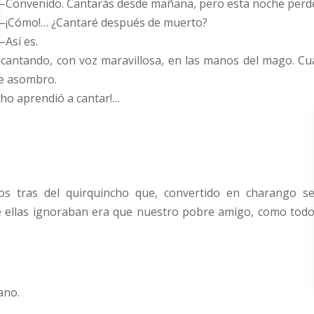
–Convenido. Cantarás desde mañana, pero esta noche perder
–¡Cómo!… ¿Cantaré después de muerto?
–Así es.
ó cantando, con voz maravillosa, en las manos del mago. C
de asombro.
cho aprendió a cantar!…
tos tras del quirquincho que, convertido en charango s
e ellas ignoraban era que nuestro pobre amigo, como tod
.
ano.