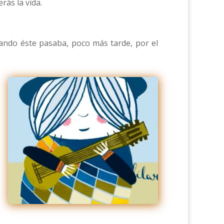
ás la vida.
uando éste pasaba, poco más tarde, por el
e
o