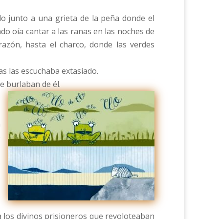
o junto a una grieta de la peña donde el
do oía cantar a las ranas en las noches de
azón, hasta el charco, donde las verdes
ras las escuchaba extasiado.
e burlaban de él.
o
n
o
e
s
,
a los divinos prisioneros que revoloteaban