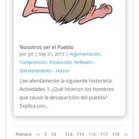
Nosotros ser el Pueblo
por
JyE
|
Sep 21, 2013
|
Argumentación
,
Comprensión
,
Producción
,
Reflexión -
Entretenimiento - Humor
Lee atentamente la siguiente historieta:
Actividades 1. ¿Qué hicieron los hombres
que causó la desaparición del pueblo?
Explica con...
Primera
««
5
10
114
115
116
117
118
»»
Últ