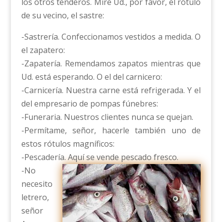
los otros tenderos. Mire Ud., por favor, el rótulo
de su vecino, el sastre:
-Sastrería. Confeccionamos vestidos a medida. O
el zapatero:
-Zapatería. Remendamos zapatos mientras que
Ud. está esperando. O el del carnicero:
-Carnicería. Nuestra carne está refrigerada. Y el
del empresario de pompas fúnebres:
-Funeraria. Nuestros clientes nunca se quejan.
-Permítame, señor, hacerle también uno de
estos rótulos magníficos:
-Pescadería. Aquí se vende pescado fresco.
-No
necesito
letrero,
señor