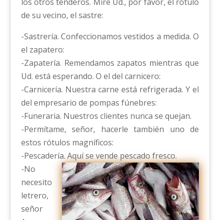
los otros tenderos. Mire Ud., por favor, el rótulo
de su vecino, el sastre:
-Sastrería. Confeccionamos vestidos a medida. O
el zapatero:
-Zapatería. Remendamos zapatos mientras que
Ud. está esperando. O el del carnicero:
-Carnicería. Nuestra carne está refrigerada. Y el
del empresario de pompas fúnebres:
-Funeraria. Nuestros clientes nunca se quejan.
-Permítame, señor, hacerle también uno de
estos rótulos magníficos:
-Pescadería. Aquí se vende pescado fresco.
-No
necesito
letrero,
señor