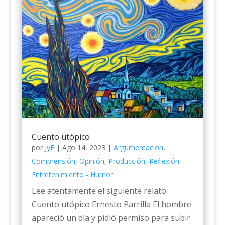
Cuento utópico
por
JyE
|
Ago 14, 2023
|
Argumentación
,
Comprensión
,
Opinión
,
Producción
,
Reflexión -
Entretenimiento - Humor
Lee atentamente el siguiente relato:
Cuento utópico Ernesto Parrilla El hombre
apareció un día y pidió permiso para subir