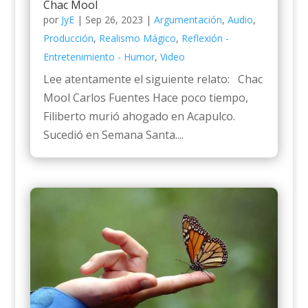
Chac Mool
por
JyE
|
Sep 26, 2023
|
Argumentación
,
Audio
,
Producción
,
Realismo Mágico
,
Reflexión -
Entretenimiento - Humor
,
Video
Lee atentamente el siguiente relato: Chac
Mool Carlos Fuentes Hace poco tiempo,
Filiberto murió ahogado en Acapulco.
Sucedió en Semana Santa....