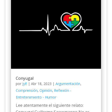
Conyugal
por
JyE
|
Abr 18, 2023
|
Argumentación
,
Comprensión
,
Opinión
,
Reflexión -
Entretenimiento - Humor
Lee atentamente el siguiente relato: