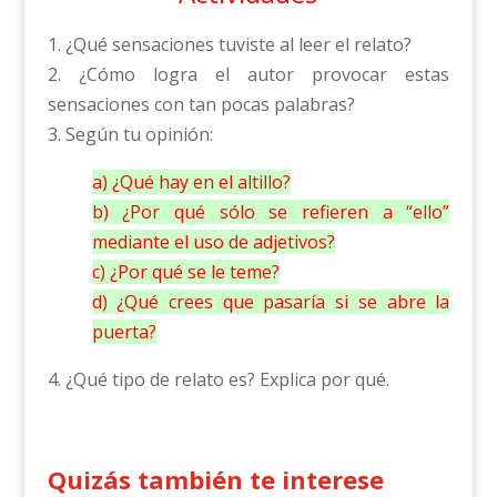
1. ¿Qué sensaciones tuviste al leer el relato?
2. ¿Cómo logra el autor provocar estas
sensaciones con tan pocas palabras?
3. Según tu opinión:
a) ¿Qué hay en el altillo?
b) ¿Por qué sólo se refieren a “ello”
mediante el uso de adjetivos?
c) ¿Por qué se le teme?
d) ¿Qué crees que pasaría si se abre la
puerta?
4. ¿Qué tipo de relato es? Explica por qué.
Quizás también te interese