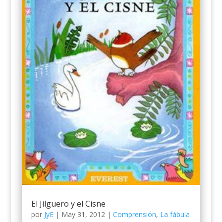
El Jilguero y el Cisne
por
JyE
|
May 31, 2012
|
Comprensión
,
La fábula