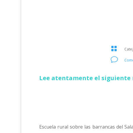

Cate
v
Come
Lee atentamente el siguiente 
Escuela rural sobre las barrancas del Sala