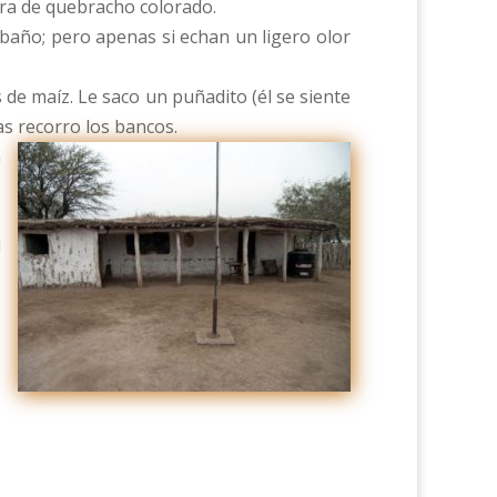
dera de quebracho colorado.
 baño; pero apenas si echan un ligero olor
s de maíz. Le saco un puñadito (él se siente
s recorro los bancos.
a
s
l
e
o