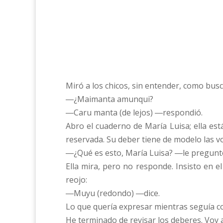
Miró a los chicos, sin entender, como busc
―¿Maimanta amunqui?
―Caru manta (de lejos) ―respondió.
Abro el cuaderno de María Luisa; ella est
reservada. Su deber tiene de modelo las v
―¿Qué es esto, María Luisa? ―le pregunto 
Ella mira, pero no responde. Insisto en 
reojo:
―Muyu (redondo) ―dice.
Lo que quería expresar mientras seguía con
He terminado de revisar los deberes. Voy al