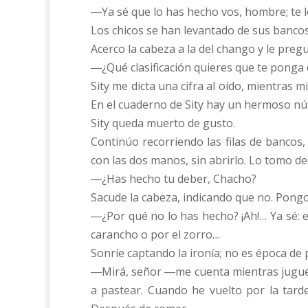
―Ya sé que lo has hecho vos, hombre; te
Los chicos se han levantado de sus banco
Acerco la cabeza a la del chango y le preg
―¿Qué clasificación quieres que te ponga
Sity me dicta una cifra al oído, mientras 
En el cuaderno de Sity hay un hermoso núm
Sity queda muerto de gusto.
Continúo recorriendo las filas de bancos
con las dos manos, sin abrirlo. Lo tomo de
―¿Has hecho tu deber, Chacho?
Sacude la cabeza, indicando que no. Pongo
―¿Por qué no lo has hecho? ¡Ah!… Ya sé: e
carancho o por el zorro…
Sonríe captando la ironía; no es época de 
―Mirá, señor ―me cuenta mientras juguete
a pastear. Cuando he vuelto por la tard