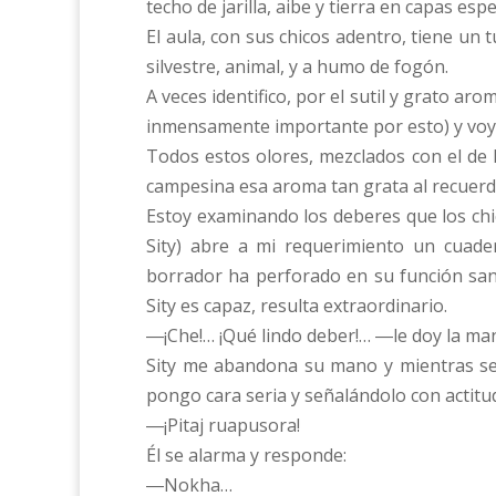
techo de jarilla, aibe y tierra en capas e
El aula, con sus chicos adentro, tiene un
silvestre, animal, y a humo de fogón.
A veces identifico, por el sutil y grato ar
inmensamente importante por esto) y voy 
Todos estos olores, mezclados con el de la
campesina esa aroma tan grata al recuerd
Estoy examinando los deberes que los chi
Sity) abre a mi requerimiento un cuader
borrador ha perforado en su función sani
Sity es capaz, resulta extraordinario.
―¡Che!… ¡Qué lindo deber!… ―le doy la man
Sity me abandona su mano y mientras se l
pongo cara seria y señalándolo con actitud
―¡Pitaj ruapusora!
Él se alarma y responde:
―Nokha…