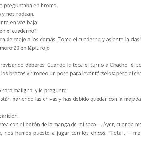
 lo preguntaba en broma.
s y nos rodean.
unto en voz baja:
 en el cuaderno?
mira de reojo a los demás. Tomo el cuaderno y asiento la cla
ero 20 en lápiz rojo.
, revisando deberes. Cuando le toca el turno a Chacho, él
 los brazos y tironeo un poco para levantárselos: pero el ch
 cara maligna, y le pregunto:
stán pariendo las chivas y has debido quedar con la majada 
parición.
a con el botón de la manga de mi saco―. Ayer, cuando me he
e, nos hemos puesto a jugar con los chicos. “Total… ―me