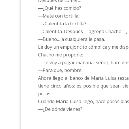
Después de comer…
―¿Qué has comido?
―Mate con tortilla.
―¿Calentita la tortilla?
―Calentita. Después ―agrega Chacho―, he
―Bueno… a cualquiera le pasa.
Le doy un empujoncito cómplice y me dispo
Chacho me propone:
―Te voy a pagar mañana, señor; haré dos 
―Para qué, hombre…
Ahora llego al banco de María Luisa (esta
tiene cinco años; es posible que sean si
pecas.
Cuando María Luisa llegó, hace pocos días
―¿De dónde vienes?