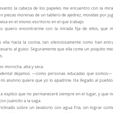
evanto la cabeza de los papeles me encuentro con la mirada
n piezas morenas de un tablero de ajedrez, movidas por jug
mesa en el mismo escritorio en el que trabajo.
o quiero encontrarme con la mirada fija de ellos, que
s ella hacia la cocina, tan silenciosamente como han entr
esario al guiso. Seguramente que ella come un poquito men
s.
es morocha, alta y seca.
ndental dejamos ―como personas educadas que somos― qu
mi alumno quiere que yo lo apadrine. Ha llegado al pueblo
 Le explico que no permaneceré siempre en el lugar, y que n
 con Juancito a la saga.
 inclinado sobre un lavatorio con agua fría, sin lograr con