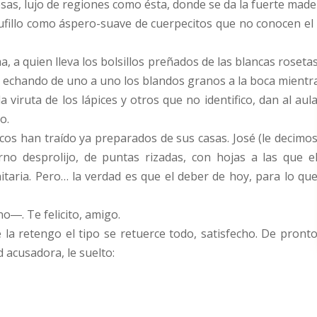
spesas, lujo de regiones como ésta, donde se da la fuerte ma
 tufillo como áspero-suave de cuerpecitos que no conocen el
oma, a quien lleva los bolsillos preñados de las blancas roseta
echando de uno a uno los blandos granos a la boca mientra
 viruta de los lápices y otros que no identifico, dan al aul
o.
cos han traído ya preparados de sus casas. José (le decimo
no desprolijo, de puntas rizadas, con hojas a las que e
taria. Pero… la verdad es que el deber de hoy, para lo qu
o―. Te felicito, amigo.
a retengo el tipo se retuerce todo, satisfecho. De pront
 acusadora, le suelto: