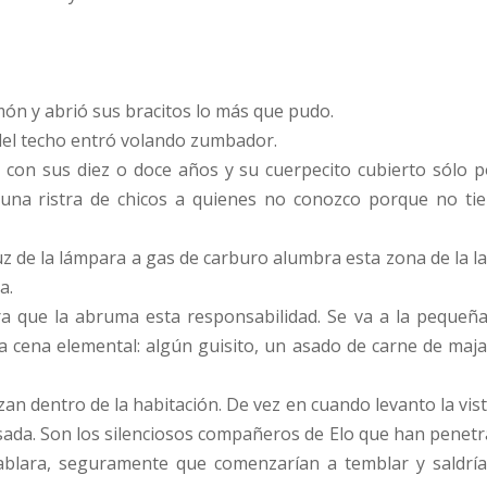
ón y abrió sus bracitos lo más que pudo.
 del techo entró volando zumbador.
), con sus diez o doce años y su cuerpecito cubierto sólo 
una ristra de chicos a quienes no conozco porque no t
luz de la lámpara a gas de carburo alumbra esta zona de la la
a.
era que la abruma esta responsabilidad. Se va a la peque
 cena elemental: algún guisito, un asado de carne de maja
n dentro de la habitación. De vez en cuando levanto la vis
ada. Son los silenciosos compañeros de Elo que han penetr
s hablara, seguramente que comenzarían a temblar y saldr