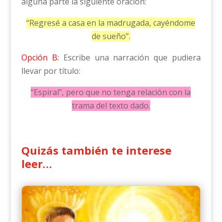
alguna parte la siguiente oración:
“Regresé a casa en la madrugada, cayéndome
de sueño”.
Opción B:
Escribe una narración que pudiera
llevar por título:
“Espiral”, pero que no tenga relación con la
trama del texto dado.
Quizás también te interese
leer…