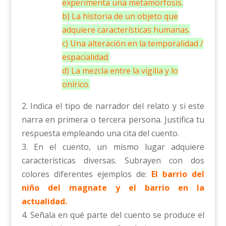
experimenta una metamorfosis.
b) La historia de un objeto que
adquiere características humanas.
c) Una alteración en la temporalidad /
espacialidad.
d) La mezcla entre la vigilia y lo
onírico.
2. Indica el tipo de narrador del relato y si este
narra en primera o tercera persona. Justifica tu
respuesta empleando una cita del cuento.
3. En el cuento, un mismo lugar adquiere
características diversas. Subrayen con dos
colores diferentes ejemplos de:
El barrio del
niño del magnate y el barrio en la
actualidad.
4. Señala en qué parte del cuento se produce el