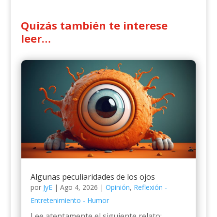
Quizás también te interese
leer…
Algunas peculiaridades de los ojos
por
JyE
|
Ago 4, 2026
|
Opinión
,
Reflexión -
Entretenimiento - Humor
Lee atentamente el siguiente relato: