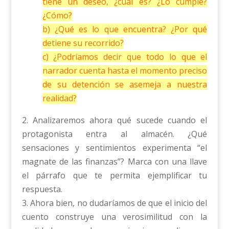
tiene un deseo, ¿cuál es? ¿Lo cumple?
¿Cómo?
b) ¿Qué es lo que encuentra? ¿Por qué
detiene su recorrido?
c) ¿Podríamos decir que todo lo que el
narrador cuenta hasta el momento preciso
de su detención se asemeja a nuestra
realidad?
2. Analizaremos ahora qué sucede cuando el
protagonista entra al almacén. ¿Qué
sensaciones y sentimientos experimenta “el
magnate de las finanzas”? Marca con una llave
el párrafo que te permita ejemplificar tu
respuesta.
3. Ahora bien, no dudaríamos de que el inicio del
cuento construye una verosimilitud con la