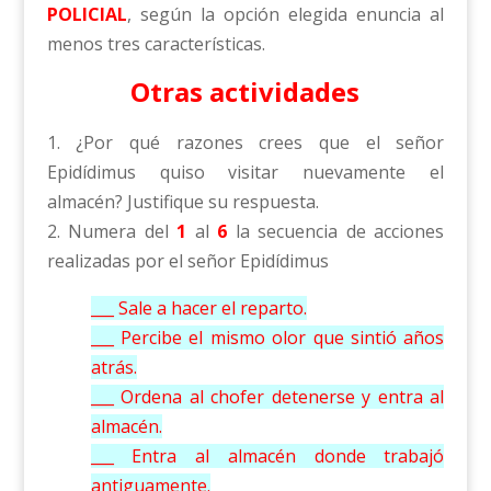
POLICIAL
, según la opción elegida enuncia al
menos tres características.
Otras actividades
1. ¿Por qué razones crees que el señor
Epidídimus quiso visitar nuevamente el
almacén? Justifique su respuesta.
2. Numera del
1
al
6
la secuencia de acciones
realizadas por el señor Epidídimus
___ Sale a hacer el reparto.
___ Percibe el mismo olor que sintió años
atrás.
___ Ordena al chofer detenerse y entra al
almacén.
___ Entra al almacén donde trabajó
antiguamente.