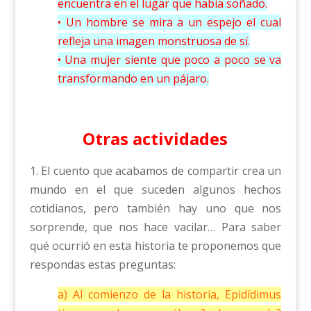
encuentra en el lugar que había soñado.
• Un hombre se mira a un espejo el cual
refleja una imagen monstruosa de sí.
• Una mujer siente que poco a poco se va
transformando en un pájaro.
Otras actividades
1. El cuento que acabamos de compartir crea un
mundo en el que suceden algunos hechos
cotidianos, pero también hay uno que nos
sorprende, que nos hace vacilar… Para saber
qué ocurrió en esta historia te proponemos que
respondas estas preguntas:
a) Al comienzo de la historia, Epidídimus