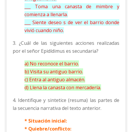
___ Toma una canasta de mimbre y
comienza a llenarla.
___ Siente deseo s de ver el barrio donde
vivió cuando niño.
3. ¿Cuál de las siguientes acciones realizadas
por el señor Epidídimus es secundaria?
a) No reconoce el barrio.
b) Visita su antiguo barrio.
c) Entra al antiguo almacén.
d) Llena la canasta con mercadería.
4. Identifique y sintetice (resuma) las partes de
la secuencia narrativa del texto anterior.
* Situación inicial:
* Quiebre/conflicto: