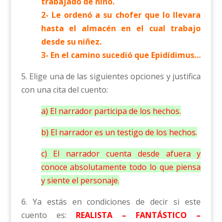
trabajado de niño.
2- Le ordenó a su chofer que lo llevara
hasta el almacén en el cual trabajo
desde su niñez.
3- En el camino sucedió que Epidídimus…
5. Elige una de las siguientes opciones y justifica
con una cita del cuento:
a) El narrador participa de los hechos.
b) El narrador es un testigo de los hechos.
c) El narrador cuenta desde afuera y
conoce absolutamente todo lo que piensa
y siente el personaje.
6. Ya estás en condiciones de decir si este
cuento es:
REALISTA – FANTÁSTICO –