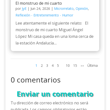
El monstruo de mi cuarto
por
JyE
|
Jun 24, 2026
|
Microrrelato
,
Opinión
,
Reflexión - Entretenimiento - Humor
Lee atentamente el siguiente relato: El
monstruo de mi cuarto Miguel Ángel
López Mi casa queda en una loma cerca de
la estación Andalucía....
1
2
3
4
5
10
15
»»
Última
0 comentarios
Enviar un comentario
Tu dirección de correo electrónico no será
publicada.
Los campos obligatorios están