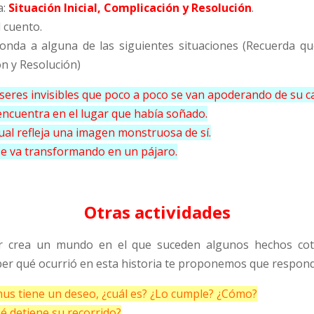
a:
Situación Inicial, Complicación y Resolución
.
l cuento.
sponda a alguna de las siguientes situaciones (Recuerda
ón y Resolución)
seres invisibles que poco a poco se van apoderando de su c
encuentra en el lugar que había soñado.
ual refleja una imagen monstruosa de sí.
se va transformando en un pájaro.
Otras actividades
ir crea un mundo en el que suceden algunos hechos cot
ber qué ocurrió en esta historia te proponemos que respon
dimus tiene un deseo, ¿cuál es? ¿Lo cumple? ¿Cómo?
é detiene su recorrido?