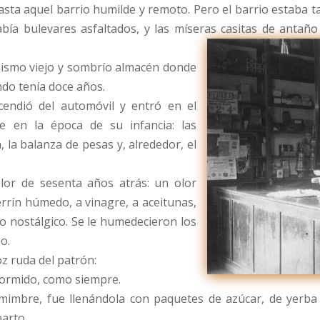
asta aquel barrio humilde y remoto. Pero el barrio estaba t
había bulevares asfaltados, y las míseras casitas de anta
 mismo viejo y sombrío almacén donde
do tenía doce años.
scendió del automóvil y entró en el
e en la época de su infancia: las
, la balanza de pesas y, alrededor, el
lor de sesenta años atrás: un olor
errín húmedo, a vinagre, a aceitunas,
so nostálgico. Se le humedecieron los
o.
z ruda del patrón:
dormido, como siempre.
mimbre, fue llenándola con paquetes de azúcar, de yerba
parto.