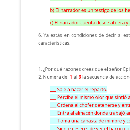
b) El narrador es un testigo de los h
c) El narrador cuenta desde afuera y
6. Ya estás en condiciones de decir si es
características.
1. ¿Por qué razones crees que el señor Epi
2. Numera del
1
al
6
la secuencia de accion
___ Sale a hacer el reparto.
___ Percibe el mismo olor que sintió 
___ Ordena al chofer detenerse y ent
___ Entra al almacén donde trabajó 
___ Toma una canasta de mimbre y co
___ Siente deseo s de ver el barrio d