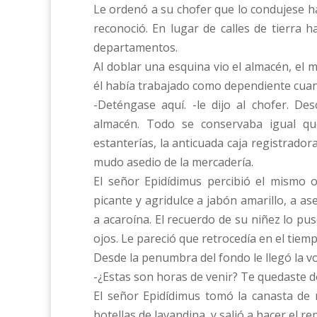
Le ordenó a su chofer que lo condujese h
reconoció. En lugar de calles de tierra 
departamentos.
Al doblar una esquina vio el almacén, el
él había trabajado como dependiente cuan
-Deténgase aquí. -le dijo al chofer. De
almacén. Todo se conservaba igual qu
estanterías, la anticuada caja registradora
mudo asedio de la mercadería.
El señor Epidídimus percibió el mismo o
picante y agridulce a jabón amarillo, a as
a acaroína. El recuerdo de su niñez lo pu
ojos. Le pareció que retrocedía en el tiemp
Desde la penumbra del fondo le llegó la vo
-¿Estas son horas de venir? Te quedaste 
El señor Epidídimus tomó la canasta de 
botellas de lavandina, y salió a hacer el re