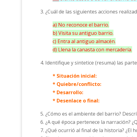
3. ¿Cuál de las siguientes acciones realiz
a) No reconoce el barrio.
b) Visita su antiguo barrio.
c) Entra al antiguo almacén.
d) Llena la canasta con mercadería.
4. Identifique y sintetice (resuma) las part
* Situación inicial:
* Quiebre/conflicto:
* Desarrollo:
* Desenlace o final:
5. ¿Cómo es el ambiente del barrio? Descr
6. ¿A qué época pertenece la narración? ¿Q
7. ¿Qué ocurrió al final de la historia? ¿El