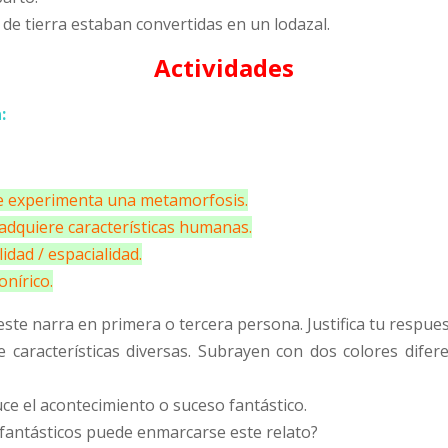
s de tierra estaban convertidas en un lodazal.
Actividades
:
ue experimenta una metamorfosis.
 adquiere características humanas.
idad / espacialidad.
onírico.
si este narra en primera o tercera persona. Justifica tu respu
 características diversas. Subrayen con dos colores dife
ce el acontecimiento o suceso fantástico.
 fantásticos puede enmarcarse este relato?