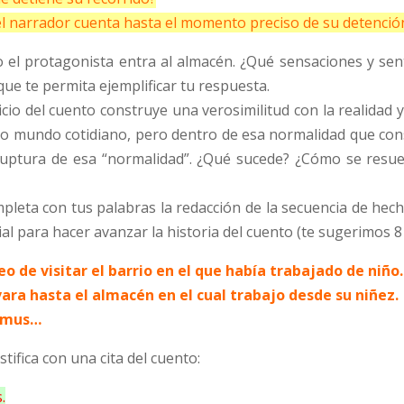
el narrador cuenta hasta el momento preciso de su detenció
 el protagonista entra al almacén. ¿Qué sensaciones y sen
que te permita ejemplificar tu respuesta.
cio del cuento construye una verosimilitud con la realidad y
ro mundo cotidiano, pero dentro de esa normalidad que const
uptura de esa “normalidad”. ¿Qué sucede? ¿Cómo se resuelv
pleta con tus palabras la redacción de la secuencia de hecho
l para hacer avanzar la historia del cuento (te sugerimos 8
seo de visitar el barrio en el que había trabajado de niño.
evara hasta el almacén en el cual trabajo desde su niñez.
dimus…
stifica con una cita del cuento:
.