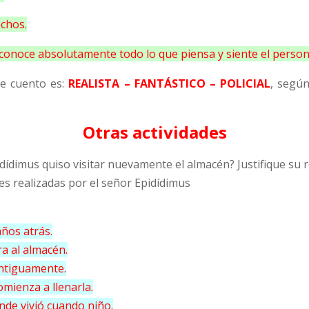
echos.
 conoce absolutamente todo lo que piensa y siente el person
te cuento es:
REALISTA – FANTÁSTICO – POLICIAL
, según
Otras actividades
dídimus quiso visitar nuevamente el almacén? Justifique su 
es realizadas por el señor Epidídimus
años atrás.
ra al almacén.
antiguamente.
mienza a llenarla.
onde vivió cuando niño.