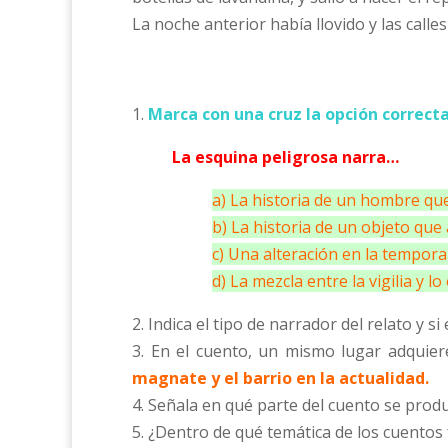
La noche anterior había llovido y las calle
1.
Marca con una cruz la opción correcta
La esquina peligrosa narra…
a) La historia de un hombre q
b) La historia de un objeto que
c) Una alteración en la temporal
d) La mezcla entre la vigilia y lo 
2. Indica el tipo de narrador del relato y 
3. En el cuento, un mismo lugar adquiere
magnate y el barrio en la actualidad.
4. Señala en qué parte del cuento se produ
5. ¿Dentro de qué temática de los cuentos