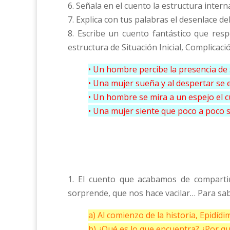
6. Señala en el cuento la estructura intern
7. Explica con tus palabras el desenlace de
8. Escribe un cuento fantástico que re
estructura de Situación Inicial, Complicaci
• Un hombre percibe la presencia de 
• Una mujer sueña y al despertar se 
• Un hombre se mira a un espejo el c
• Una mujer siente que poco a poco 
1. El cuento que acabamos de compart
sorprende, que nos hace vacilar… Para sa
a) Al comienzo de la historia, Epidí
b) ¿Qué es lo que encuentra? ¿Por qu