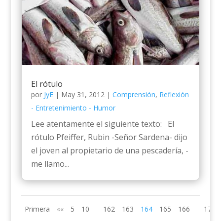
El rótulo
por
JyE
|
May 31, 2012
|
Comprensión
,
Reflexión
- Entretenimiento - Humor
Lee atentamente el siguiente texto: El
rótulo Pfeiffer, Rubin -Señor Sardena- dijo
el joven al propietario de una pescadería, -
me llamo...
Primera
««
5
10
162
163
164
165
166
170