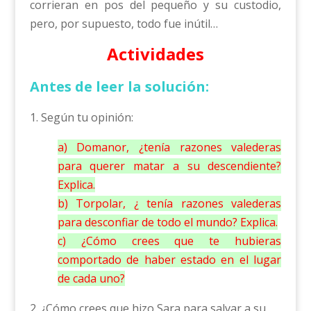
corrieran en pos del pequeño y su custodio,
pero, por supuesto, todo fue inútil…
Actividades
Antes de leer la solución:
1. Según tu opinión:
a) Domanor, ¿tenía razones valederas
para querer matar a su descendiente?
Explica.
b) Torpolar, ¿ tenía razones valederas
para desconfiar de todo el mundo? Explica.
c) ¿Cómo crees que te hubieras
comportado de haber estado en el lugar
de cada uno?
2. ¿Cómo crees que hizo Sara para salvar a su