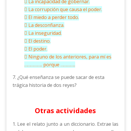
 La incapacidad de gobernar.
 La corrupción que causa el poder.
 El miedo a perder todo.
 La desconfianza.
 La inseguridad.
 El destino.
 El poder.
 Ninguno de los anteriores, para mí es
…………….. porque …………..
7. ¿Qué enseñanza se puede sacar de esta
trágica historia de dos reyes?
Otras actividades
1. Lee el relato junto a un diccionario. Extrae las