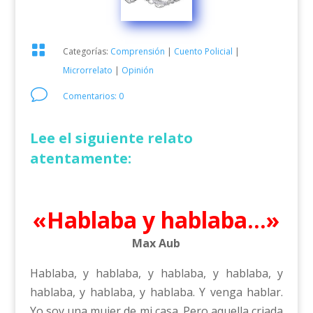

Categorías:
Comprensión
|
Cuento Policial
|
Microrrelato
|
Opinión
v
Comentarios: 0
Lee el siguiente relato
atentamente:
«Hablaba y hablaba…»
Max Aub
Hablaba, y hablaba, y hablaba, y hablaba, y
hablaba, y hablaba, y hablaba. Y venga hablar.
Yo soy una mujer de mi casa. Pero aquella criada