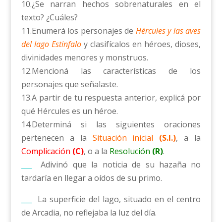
10.¿Se narran hechos sobrenaturales en el
texto? ¿Cuáles?
11.Enumerá los personajes de
Hércules y las aves
del lago Estinfalo
y clasifícalos en héroes, dioses,
divinidades menores y monstruos.
12.Mencioná las características de los
personajes que señalaste.
13.A partir de tu respuesta anterior, explicá por
qué Hércules es un héroe.
14.Determiná si las siguientes oraciones
pertenecen a la
Situación inicial
(S.I.)
, a la
Complicación
(C)
, o a la
Resolución
(R)
.
___
Adivinó que la noticia de su hazaña no
tardaría en llegar a oídos de su primo.
___
La superficie del lago, situado en el centro
de Arcadia, no reflejaba la luz del día.