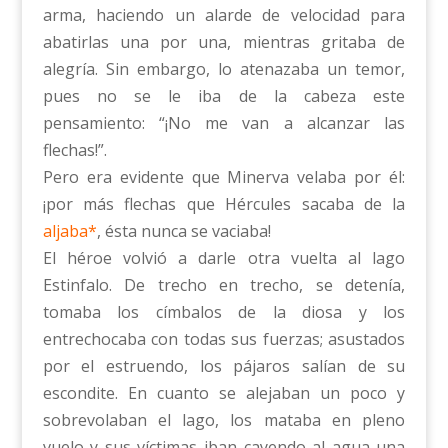
arma, haciendo un alarde de velocidad para
abatirlas una por una, mientras gritaba de
alegría. Sin embargo, lo atenazaba un temor,
pues no se le iba de la cabeza este
pensamiento: “¡No me van a alcanzar las
flechas!”.
Pero era evidente que Minerva velaba por él:
¡por más flechas que Hércules sacaba de la
aljaba*
, ésta nunca se vaciaba!
El héroe volvió a darle otra vuelta al lago
Estinfalo. De trecho en trecho, se detenía,
tomaba los címbalos de la diosa y los
entrechocaba con todas sus fuerzas; asustados
por el estruendo, los pájaros salían de su
escondite. En cuanto se alejaban un poco y
sobrevolaban el lago, los mataba en pleno
vuelo y sus víctimas iban cayendo al agua una