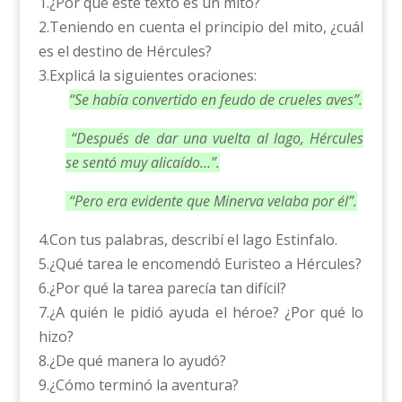
1.¿Por qué este texto es un mito?
2.Teniendo en cuenta el principio del mito, ¿cuál
es el destino de Hércules?
3.Explicá la siguientes oraciones:
“Se había convertido en feudo de crueles aves”.
“Después de dar una vuelta al lago, Hércules
se sentó muy alicaído…”.
“Pero era evidente que Minerva velaba por él”.
4.Con tus palabras, describí el lago Estinfalo.
5.¿Qué tarea le encomendó Euristeo a Hércules?
6.¿Por qué la tarea parecía tan difícil?
7.¿A quién le pidió ayuda el héroe? ¿Por qué lo
hizo?
8.¿De qué manera lo ayudó?
9.¿Cómo terminó la aventura?