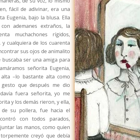
 maneras, de su voz, lo mismo
n, fácil de adivinar, era una
a Eugenia, bajo la blusa. Ella
, con ademanes extraños, la
enta muchachones rígidos,
 y cualquiera de los cuarenta
ncontrar sus ojos de animalito
ue buscaba ser una amiga para
lamáramos señorita Eugenia,
 alta –lo bastante alta como
n gesto que después me dio
davía fuera señorita, yo me
ta y los demás rieron, y ella,
de su pollera, fue hacia el
encontró con todos parados,
 juntar las manos, como quien
 torpemente creyó que debía