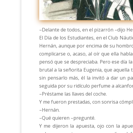
–Delante de todos, en el pizarrón –dijo H
El Día de los Estudiantes, en el Club Náut
Hernán, aunque por encima de su hombro h
complicarse o, acaso, al oír que ella hab
pensó que se despreciaba. Pero ese día l
brutal a la señorita Eugenia, que aquella 
sin pensarlo más, él la invitó a dar un pa
seguida por su ridículo perfume a alcanfor 
–Préstame las llaves del coche.
Y me fueron prestadas, con sonrisa cómpl
–Hernán.
–Qué quieren –pregunté.
Y me dijeron la apuesta, ojo con la apu