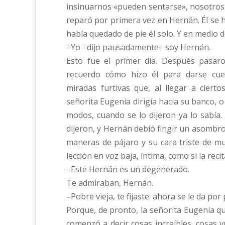
insinuarnos «pueden sentarse», nosotros
reparó por primera vez en Hernán. Él se h
había quedado de pie él solo. Y en medio del
–Yo –dijo pausadamente– soy Hernán.
Esto fue el primer día. Después pasar
recuerdo cómo hizo él para darse cue
miradas furtivas que, al llegar a cierto
señorita Eugenia dirigía hacia su banco, o
modos, cuando se lo dijeron ya lo sabía.
dijeron, y Hernán debió fingir un asombro
maneras de pájaro y su cara triste de mu
lección en voz baja, íntima, como si la recit
–Este Hernán es un degenerado.
Te admiraban, Hernán.
–Pobre vieja, te fijaste: ahora se le da por 
Porque, de pronto, la señorita Eugenia q
comenzó a decir cosas increíbles, cosas v