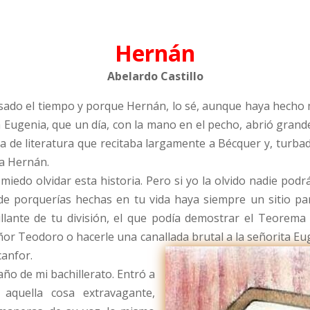
Hernán
Abelardo Castillo
ado el tiempo y porque Hernán, lo sé, aunque haya hecho 
ta Eugenia, que un día, con la mano en el pecho, abrió grand
 de literatura que recitaba largamente a Bécquer y, turbada,
 a Hernán.
iedo olvidar esta historia. Pero si yo la olvido nadie podrá
de porquerías hechas en tu vida haya siempre un sitio pa
llante de tu división, el que podía demostrar el Teorema 
señor Teodoro o hacerle una canallada brutal a la señorita E
canfor.
 año de mi bachillerato. Entró a
 aquella cosa extravagante,