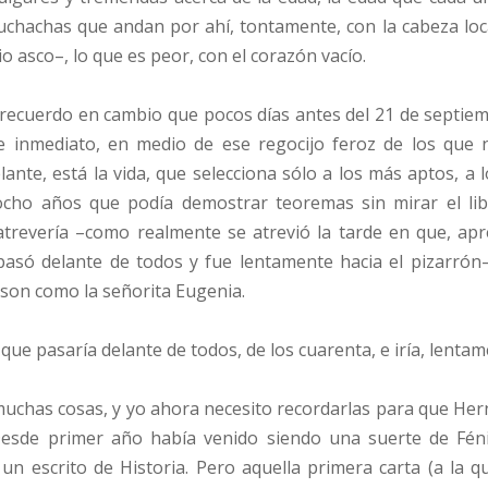
hachas que andan por ahí, tontamente, con la cabeza loca
asco–, lo que es peor, con el corazón vacío.
 recuerdo en cambio que pocos días antes del 21 de septiem
e inmediato, en medio de ese regocijo feroz de los que 
nte, está la vida, que selecciona sólo a los más aptos, a 
iocho años que podía demostrar teoremas sin mirar el l
 atrevería –como realmente se atrevió la tarde en que, ap
 pasó delante de todos y fue lentamente hacia el pizarró
 son como la señorita Eugenia.
e pasaría delante de todos, de los cuarenta, e iría, lentam
uchas cosas, y yo ahora necesito recordarlas para que Herná
 Desde primer año había venido siendo una suerte de Fénix
 escrito de Historia. Pero aquella primera carta (a la qu