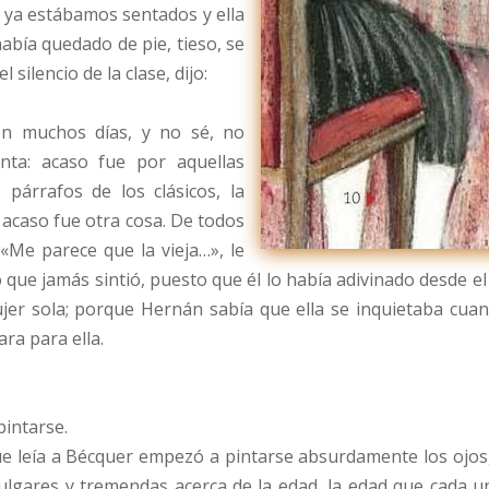
 ya estábamos sentados y ella
abía quedado de pie, tieso, se
 silencio de la clase, dijo:
on muchos días, y no sé, no
nta: acaso fue por aquellas
s párrafos de los clásicos, la
 acaso fue otra cosa. De todos
 «Me parece que la vieja…», le
 que jamás sintió, puesto que él lo había adivinado desde el
jer sola; porque Hernán sabía que ella se inquietaba cuand
ara para ella.
pintarse.
ue leía a Bécquer empezó a pintarse absurdamente los ojos, 
ulgares y tremendas acerca de la edad, la edad que cada uno 