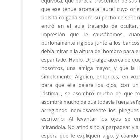
equívoca, que parecía trascender de sus
que ese tenue aroma a laurel cuyo orige
bolsita colgada sobre su pecho de señorit
entró en el aula tratando de ocultar
impresión que le causábamos, cuar
burlonamente rígidos junto a los bancos,
debía mirar a la altura del hombro para e
espantado. Habló. Dijo algo acerca de q
nosotros, una amiga mayor, y que la l
simplemente. Alguien, entonces, en voz
para que ella bajara los ojos, con u
lástima–, se asombró mucho de que to
asombré mucho de que todavía fuera señori
arreglando nerviosamente los pliegues 
escritorio. Al levantar los ojos se 
mirándola. No atinó sino a parpadear y a
espera que le expliquen algo, y cuando