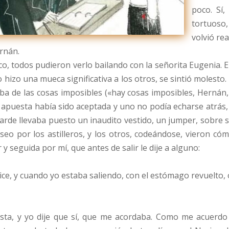
poco. Sí,
tortuoso
volvió rea
ernán.
ico, todos pudieron verlo bailando con la señorita Eugenia. 
izo una mueca significativa a los otros, se sintió molesto.
laba de las cosas imposibles («hay cosas imposibles, Hernán
a apuesta había sido aceptada y uno no podía echarse atrás,
tarde llevaba puesto un inaudito vestido, un jumper, sobre s
seo por los astilleros, y los otros, codeándose, vieron cóm
y seguida por mí, que antes de salir le dije a alguno:
ice, y cuando yo estaba saliendo, con el estómago revuelto,
esta, y yo dije que sí, que me acordaba. Como me acuerdo 