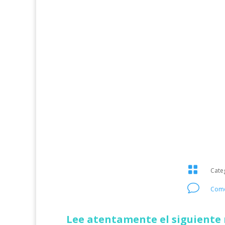

Cate
v
Come
Lee atentamente el siguiente 