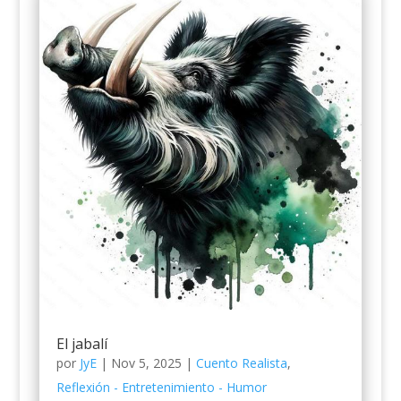
El jabalí
por
JyE
|
Nov 5, 2025
|
Cuento Realista
,
Reflexión - Entretenimiento - Humor