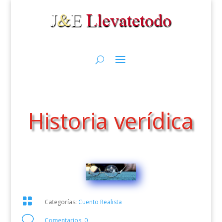
Historia verídica

Categorías:
Cuento Realista
v
Comentarios: 0