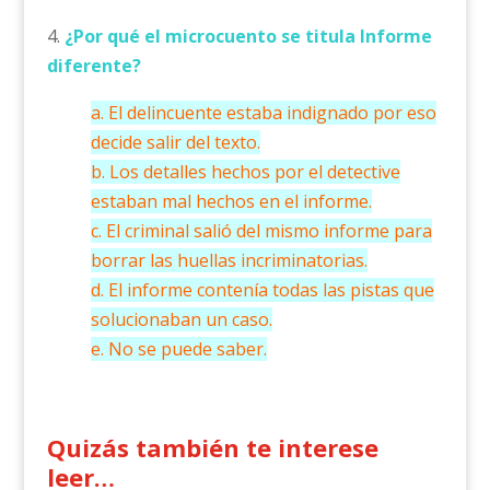
4.
¿Por qué el microcuento se titula Informe
diferente?
a. El delincuente estaba indignado por eso
decide salir del texto.
b. Los detalles hechos por el detective
estaban mal hechos en el informe.
c. El criminal salió del mismo informe para
borrar las huellas incriminatorias.
d. El informe contenía todas las pistas que
solucionaban un caso.
e. No se puede saber.
Quizás también te interese
leer…