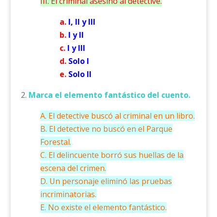
III. El criminal asesinó al detective.
a.
I, II y III
b.
I y II
c.
I y III
d.
Solo I
e.
Solo II
2.
Marca el elemento fantástico del cuento.
A. El detective buscó al criminal en un libro.
B. El detective no buscó en el Parque
Forestal.
C. El delincuente borró sus huellas de la
escena del crimen.
D. Un personaje eliminó las pruebas
incriminatorias.
E. No existe el elemento fantástico.