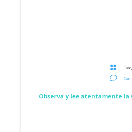

Cate
v
Come
Observa y lee atentamente la 