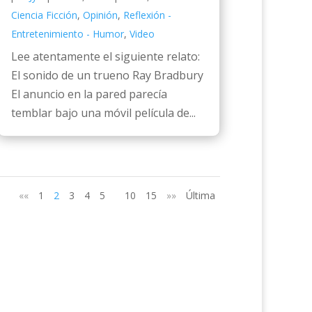
Ciencia Ficción
,
Opinión
,
Reflexión -
Entretenimiento - Humor
,
Video
Lee atentamente el siguiente relato:
El sonido de un trueno Ray Bradbury
El anuncio en la pared parecía
temblar bajo una móvil película de...
««
1
2
3
4
5
10
15
»»
Última