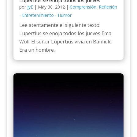
Lupertius se enoja todos los jueves
por
JyE
|
May 30, 2012
|
Comprensión
,
Reflexión
- Entretenimiento - Humor
Lee atentamente el siguiente texto:
Lupertius se enoja todos los jueves Ema
Wolf El señor Lupertius vivía en Bánfield.
Era un hombre...