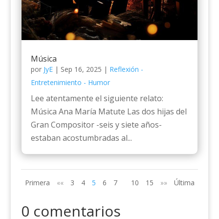
Música
por
JyE
|
Sep 16, 2025
|
Reflexión -
Entretenimiento - Humor
Lee atentamente el siguiente relato:
Música Ana María Matute Las dos hijas del
Gran Compositor -seis y siete años-
estaban acostumbradas al...
Primera
««
3
4
5
6
7
10
15
»»
Última
0 comentarios