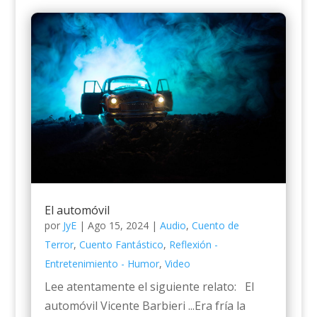
El automóvil
por
JyE
|
Ago 15, 2024
|
Audio
,
Cuento de
Terror
,
Cuento Fantástico
,
Reflexión -
Entretenimiento - Humor
,
Video
Lee atentamente el siguiente relato: El
automóvil Vicente Barbieri ...Era fría la