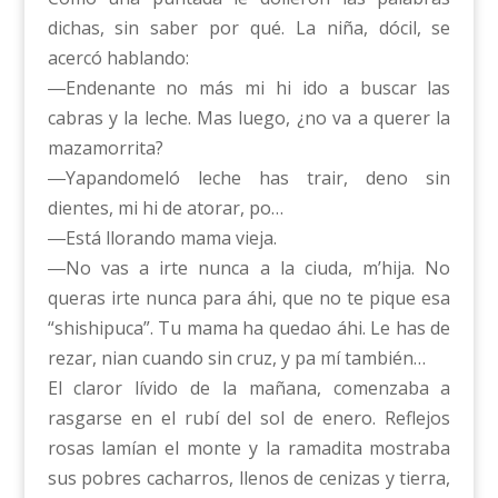
dichas, sin saber por qué. La niña, dócil, se
acercó hablando:
―Endenante no más mi hi ido a buscar las
cabras y la leche. Mas luego, ¿no va a querer la
mazamorrita?
―Yapandomeló leche has trair, deno sin
dientes, mi hi de atorar, po…
―Está llorando mama vieja.
―No vas a irte nunca a la ciuda, m’hija. No
queras irte nunca para áhi, que no te pique esa
“shishipuca”. Tu mama ha quedao áhi. Le has de
rezar, nian cuando sin cruz, y pa mí también…
El claror lívido de la mañana, comenzaba a
rasgarse en el rubí del sol de enero. Reflejos
rosas lamían el monte y la ramadita mostraba
sus pobres cacharros, llenos de cenizas y tierra,