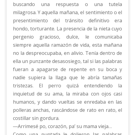
buscando una respuesta o una tutela
milagrosa. Y aquella mañana, el sentimiento o el
presentimiento del tránsito definitivo era
hondo, torturante. La presencia de la nieta cuyo
pergenio gracioso, dulce, le comunicaba
siempre aquella ramazón de vida, esta mañana
no la despreocupaba, en alivio. Tenía dentro de
ella un punzante desasosiego, tal si las palabras
fueran a apagarse de repente en su boca y
nadie supiera la llaga que le abría tamañas
tristezas. El perro quizá entendiendo la
inquietud de su ama, la miraba con ojos casi
humanos, y dando vueltas se enredaba en las
polleras anchas, rascándose de rato en rato, el
costillar sin gordura.
―Arrimesé po, corazón, pa’ su mama vieja…
Como una puntada le dolieron las palabras