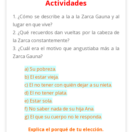
Actividades
1. ¿Cómo se describe a la a la Zarca Gauna y al
lugar en que vive?
2. ¿Qué recuerdos dan vueltas por la cabeza de
la Zarca constantemente?
3. ¿Cuál era el motivo que angustiaba más a la
Zarca Gauna?
a) Su pobreza.
b) El estar vieja.
c) El no tener con quién dejar a su nieta.
d) El no tener plata.
e) Estar sola.
f) No saber nada de su hija Ana.
g) El que su cuerpo no le responda.
Explica el porqué de tu elección.