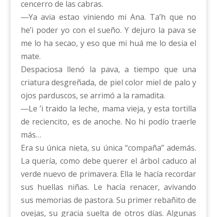
cencerro de las cabras.
―Ya avia estao viniendo mi Ana. Ta’h que no
he’i poder yo con el sueño. Y dejuro la pava se
me lo ha secao, y eso que mi huá me lo desia el
mate.
Despaciosa llenó la pava, a tiempo que una
criatura desgreñada, de piel color miel de palo y
ojos parduscos, se arrimó a la ramadita.
―Le ’i traido la leche, mama vieja, y esta tortilla
de reciencito, es de anoche. No hi podío traerle
más…
Era su única nieta, su única “compaña” además.
La quería, como debe querer el árbol caduco al
verde nuevo de primavera. Ella le hacía recordar
sus huellas niñas. Le hacía renacer, avivando
sus memorias de pastora. Su primer rebañito de
ovejas, su gracia suelta de otros días. Algunas