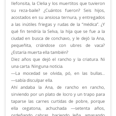
Ilefonsita, la Clelia y los muertitos que tuvieron
su reza-baile? ¿Cuántos fueron? Seis hijos,
acostados en su ansiosa ternura, y entregados
a las inútiles friegas y rudas de la “médica”. ¿Y
qué fin tendría la Selva, la hija que se fue a la
ciudad en busca de conchavo, y le dejó la Ana,
pequeñita, criándose con ubres de vaca?
¿Estaría muerta ella también?
Diez años que dejó el rancho y la criatura. Ni
una carta. Ninguna noticia.
―La mocedad se olvida, pó, en las bullas…
―sabía disculpar ella.
Ahí andaba la Ana, de rancho en rancho,
sirviendo por un plato de locro y un trapo para
taparse las carnes curtidas de pobre, porque
ella cegatona, achuchada ―setenta años,
ordeñando cabras, haciendo leña, amasando