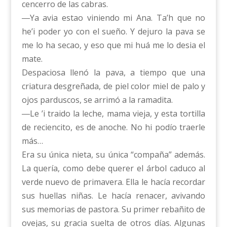
cencerro de las cabras.
―Ya avia estao viniendo mi Ana. Ta’h que no
he’i poder yo con el sueño. Y dejuro la pava se
me lo ha secao, y eso que mi huá me lo desia el
mate.
Despaciosa llenó la pava, a tiempo que una
criatura desgreñada, de piel color miel de palo y
ojos parduscos, se arrimó a la ramadita.
―Le ’i traido la leche, mama vieja, y esta tortilla
de reciencito, es de anoche. No hi podío traerle
más…
Era su única nieta, su única “compaña” además.
La quería, como debe querer el árbol caduco al
verde nuevo de primavera. Ella le hacía recordar
sus huellas niñas. Le hacía renacer, avivando
sus memorias de pastora. Su primer rebañito de
ovejas, su gracia suelta de otros días. Algunas