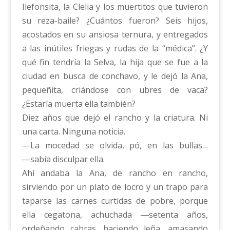
Ilefonsita, la Clelia y los muertitos que tuvieron
su reza-baile? ¿Cuántos fueron? Seis hijos,
acostados en su ansiosa ternura, y entregados
a las inútiles friegas y rudas de la “médica”. ¿Y
qué fin tendría la Selva, la hija que se fue a la
ciudad en busca de conchavo, y le dejó la Ana,
pequeñita, criándose con ubres de vaca?
¿Estaría muerta ella también?
Diez años que dejó el rancho y la criatura. Ni
una carta. Ninguna noticia.
―La mocedad se olvida, pó, en las bullas…
―sabía disculpar ella.
Ahí andaba la Ana, de rancho en rancho,
sirviendo por un plato de locro y un trapo para
taparse las carnes curtidas de pobre, porque
ella cegatona, achuchada ―setenta años,
ordeñando cabras, haciendo leña, amasando