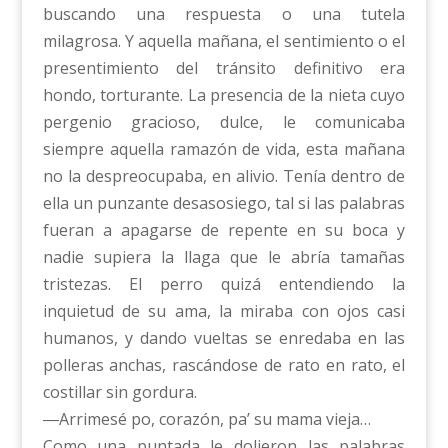
buscando una respuesta o una tutela
milagrosa. Y aquella mañana, el sentimiento o el
presentimiento del tránsito definitivo era
hondo, torturante. La presencia de la nieta cuyo
pergenio gracioso, dulce, le comunicaba
siempre aquella ramazón de vida, esta mañana
no la despreocupaba, en alivio. Tenía dentro de
ella un punzante desasosiego, tal si las palabras
fueran a apagarse de repente en su boca y
nadie supiera la llaga que le abría tamañas
tristezas. El perro quizá entendiendo la
inquietud de su ama, la miraba con ojos casi
humanos, y dando vueltas se enredaba en las
polleras anchas, rascándose de rato en rato, el
costillar sin gordura.
―Arrimesé po, corazón, pa’ su mama vieja…
Como una puntada le dolieron las palabras