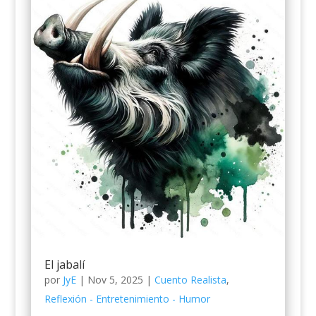
El jabalí
por
JyE
|
Nov 5, 2025
|
Cuento Realista
,
Reflexión - Entretenimiento - Humor