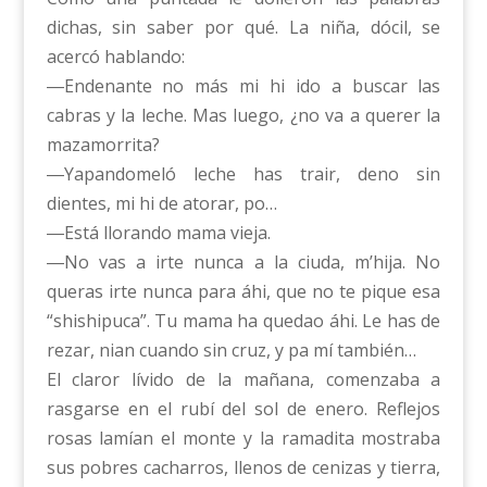
dichas, sin saber por qué. La niña, dócil, se
acercó hablando:
―Endenante no más mi hi ido a buscar las
cabras y la leche. Mas luego, ¿no va a querer la
mazamorrita?
―Yapandomeló leche has trair, deno sin
dientes, mi hi de atorar, po…
―Está llorando mama vieja.
―No vas a irte nunca a la ciuda, m’hija. No
queras irte nunca para áhi, que no te pique esa
“shishipuca”. Tu mama ha quedao áhi. Le has de
rezar, nian cuando sin cruz, y pa mí también…
El claror lívido de la mañana, comenzaba a
rasgarse en el rubí del sol de enero. Reflejos
rosas lamían el monte y la ramadita mostraba
sus pobres cacharros, llenos de cenizas y tierra,