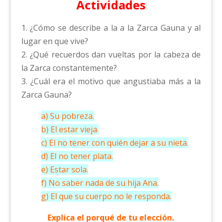
Actividades
1. ¿Cómo se describe a la a la Zarca Gauna y al
lugar en que vive?
2. ¿Qué recuerdos dan vueltas por la cabeza de
la Zarca constantemente?
3. ¿Cuál era el motivo que angustiaba más a la
Zarca Gauna?
a) Su pobreza.
b) El estar vieja.
c) El no tener con quién dejar a su nieta.
d) El no tener plata.
e) Estar sola.
f) No saber nada de su hija Ana.
g) El que su cuerpo no le responda.
Explica el porqué de tu elección.