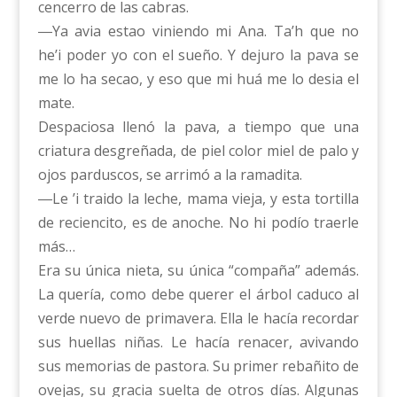
cencerro de las cabras.
―Ya avia estao viniendo mi Ana. Ta’h que no
he’i poder yo con el sueño. Y dejuro la pava se
me lo ha secao, y eso que mi huá me lo desia el
mate.
Despaciosa llenó la pava, a tiempo que una
criatura desgreñada, de piel color miel de palo y
ojos parduscos, se arrimó a la ramadita.
―Le ’i traido la leche, mama vieja, y esta tortilla
de reciencito, es de anoche. No hi podío traerle
más…
Era su única nieta, su única “compaña” además.
La quería, como debe querer el árbol caduco al
verde nuevo de primavera. Ella le hacía recordar
sus huellas niñas. Le hacía renacer, avivando
sus memorias de pastora. Su primer rebañito de
ovejas, su gracia suelta de otros días. Algunas