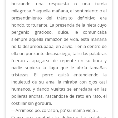
buscando una respuesta o una tutela
milagrosa. Y aquella mañana, el sentimiento o el
presentimiento del tránsito definitivo era
hondo, torturante. La presencia de la nieta cuyo
pergenio gracioso, dulce, le comunicaba
siempre aquella ramazón de vida, esta mañana
no la despreocupaba, en alivio. Tenía dentro de
ella un punzante desasosiego, tal si las palabras
fueran a apagarse de repente en su boca y
nadie supiera la llaga que le abría tamañas
tristezas. El perro quizá entendiendo la
inquietud de su ama, la miraba con ojos casi
humanos, y dando vueltas se enredaba en las
polleras anchas, rascándose de rato en rato, el
costillar sin gordura.
―Arrimesé po, corazón, pa’ su mama vieja…
Como una puntada le dolieron las palabras