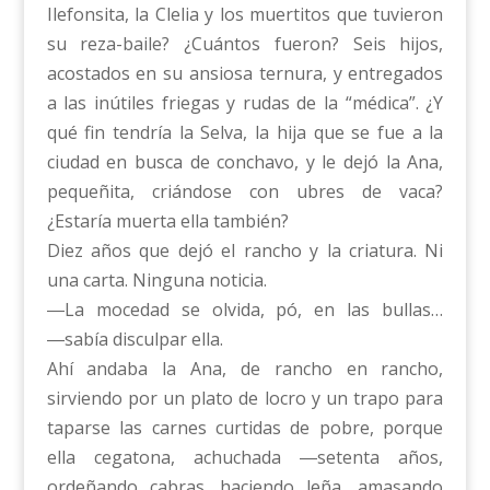
Ilefonsita, la Clelia y los muertitos que tuvieron
su reza-baile? ¿Cuántos fueron? Seis hijos,
acostados en su ansiosa ternura, y entregados
a las inútiles friegas y rudas de la “médica”. ¿Y
qué fin tendría la Selva, la hija que se fue a la
ciudad en busca de conchavo, y le dejó la Ana,
pequeñita, criándose con ubres de vaca?
¿Estaría muerta ella también?
Diez años que dejó el rancho y la criatura. Ni
una carta. Ninguna noticia.
―La mocedad se olvida, pó, en las bullas…
―sabía disculpar ella.
Ahí andaba la Ana, de rancho en rancho,
sirviendo por un plato de locro y un trapo para
taparse las carnes curtidas de pobre, porque
ella cegatona, achuchada ―setenta años,
ordeñando cabras, haciendo leña, amasando