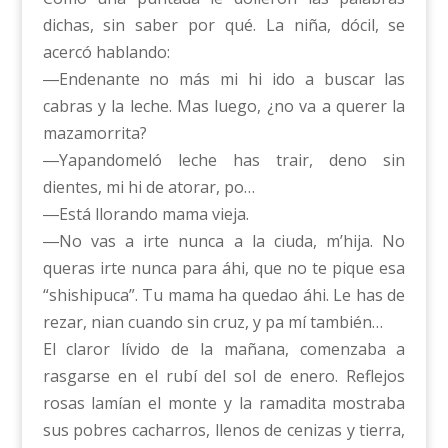
dichas, sin saber por qué. La niña, dócil, se
acercó hablando:
―Endenante no más mi hi ido a buscar las
cabras y la leche. Mas luego, ¿no va a querer la
mazamorrita?
―Yapandomeló leche has trair, deno sin
dientes, mi hi de atorar, po…
―Está llorando mama vieja.
―No vas a irte nunca a la ciuda, m’hija. No
queras irte nunca para áhi, que no te pique esa
“shishipuca”. Tu mama ha quedao áhi. Le has de
rezar, nian cuando sin cruz, y pa mí también…
El claror lívido de la mañana, comenzaba a
rasgarse en el rubí del sol de enero. Reflejos
rosas lamían el monte y la ramadita mostraba
sus pobres cacharros, llenos de cenizas y tierra,