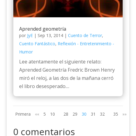
Aprended geometría
por
JyE
|
Sep 13, 2014
|
Cuento de Terror
,
Cuento Fantástico
,
Reflexión - Entretenimiento -
Humor
Lee atentamente el siguiente relato:
Aprended Geometría Fredric Brown Henry
miró el reloj, a las dos de la mañana cerró
el libro desesperado....
Primera
««
5
10
28
29
30
31
32
35
»»
Úl
0 comentarios