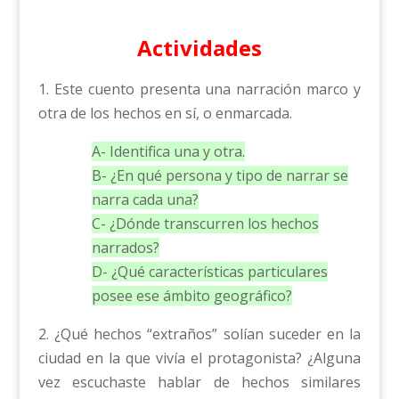
Actividades
1. Este cuento presenta una narración marco y
otra de los hechos en sí, o enmarcada.
A- Identifica una y otra.
B- ¿En qué persona y tipo de narrar se
narra cada una?
C- ¿Dónde transcurren los hechos
narrados?
D- ¿Qué características particulares
posee ese ámbito geográfico?
2. ¿Qué hechos “extraños” solían suceder en la
ciudad en la que vivía el protagonista? ¿Alguna
vez escuchaste hablar de hechos similares