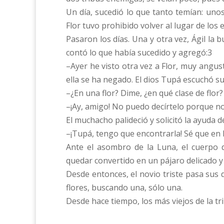
Un día, sucedió lo que tanto temían: unos
Flor tuvo prohibido volver al lugar de los
Pasaron los días. Una y otra vez, Ágil la 
contó lo que había sucedido y agregó:3
–Ayer he visto otra vez a Flor, muy angu
ella se ha negado. El dios Tupá escuchó s
–¿En una flor? Dime, ¿en qué clase de flo
–¡Ay, amigo! No puedo decírtelo porque no
El muchacho palideció y solicitó la ayuda d
–¡Tupá, tengo que encontrarla! Sé que en l
Ante el asombro de la Luna, el cuerpo 
quedar convertido en un pájaro delicado y 
Desde entonces, el novio triste pasa sus 
flores, buscando una, sólo una.
Desde hace tiempo, los más viejos de la t