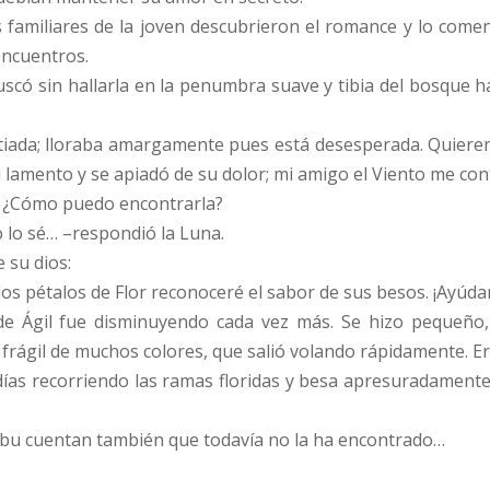
 familiares de la joven descubrieron el romance y lo coment
 encuentros.
buscó sin hallarla en la penumbra suave y tibia del bosque 
stiada; lloraba amargamente pues está desesperada. Quiere
u lamento y se apiadó de su dolor; mi amigo el Viento me co
r? ¿Cómo puedo encontrarla?
 lo sé…
–respondió la Luna.
e su dios:
os pétalos de Flor reconoceré el sabor de sus besos. ¡Ayúdam
de Ágil fue disminuyendo cada vez más. Se hizo pequeño
frágil de muchos colores, que salió volando rápidamente. Era
días recorriendo las ramas floridas y besa apresuradamente 
ribu cuentan también que todavía no la ha encontrado…