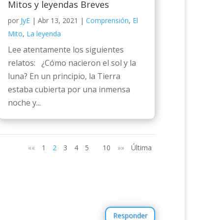
Mitos y leyendas Breves
por
JyE
|
Abr 13, 2021
|
Comprensión
,
El
Mito
,
La leyenda
Lee atentamente los siguientes
relatos: ¿Cómo nacieron el sol y la
luna? En un principio, la Tierra
estaba cubierta por una inmensa
noche y...
««
1
2
3
4
5
10
»»
Última
Responder