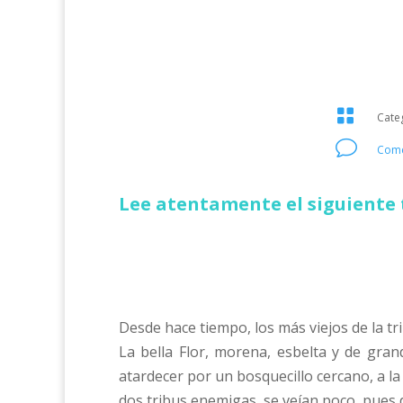

Cate
v
Come
Lee atentamente el siguiente 
Desde hace tiempo, los más viejos de la tr
La bella Flor, morena, esbelta y de gran
atardecer por un bosquecillo cercano, a l
dos tribus enemigas, se veían poco, pues