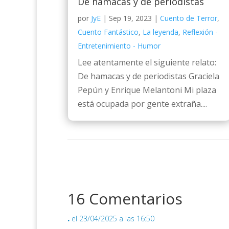
De hamacas y de periodistas
por
JyE
|
Sep 19, 2023
|
Cuento de Terror
,
Cuento Fantástico
,
La leyenda
,
Reflexión -
Entretenimiento - Humor
Lee atentamente el siguiente relato:
De hamacas y de periodistas Graciela
Pepún y Enrique Melantoni Mi plaza
está ocupada por gente extraña....
16 Comentarios
.
el 23/04/2025 a las 16:50