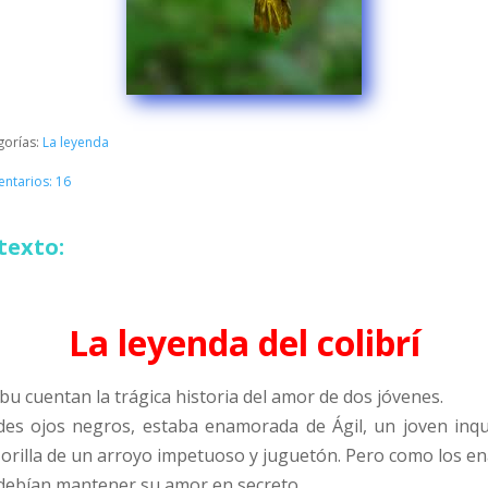
gorías:
La leyenda
ntarios: 16
texto:
La leyenda del colibrí
ibu cuentan la trágica historia del amor de dos jóvenes.
des ojos negros, estaba enamorada de Ágil, un joven inqu
a orilla de un arroyo impetuoso y juguetón. Pero como los 
 debían mantener su amor en secreto.