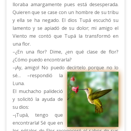
lloraba amargamente pues está desesperada.
Quieren que se case con un hombre de su tribu
y ella se ha negado. El dios Tupá escuchó su
lamento y se apiadó de su dolor; mi amigo el
Viento me contó que Tupá la transformó en
una flor.
–¿En una flor? Dime, ¿en qué clase de flor?
¿Cómo puedo encontrarla?
–¡Ay, amigo! No puedo decírtelo porque no lo
sé…
–respondió la
Luna.
El muchacho palideció
y solicitó la ayuda de
su dios:
–¡Tupá, tengo que
encontrarla! Sé que en
los pétalos de Flor reconoceré el sabor de sus