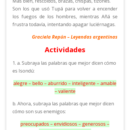
Más bien, rescoldos, brazas, chispas, tizones.
Son los que usó Tupá para volver a encender
los fuegos de los hombres, mientras Añá se
frustra todavía, intentando apagar luciérnagas.
Graciela Repún – Leyendas argentinas
Actividades
1. a. Subraya las palabras que mejor dicen cómo
es Isondú:
alegre – bello – aburrido – inteligente – amable
– valiente
b. Ahora, subraya las palabras que mejor dicen
cómo son sus enemigos:
preocupados – envidiosos – generosos –