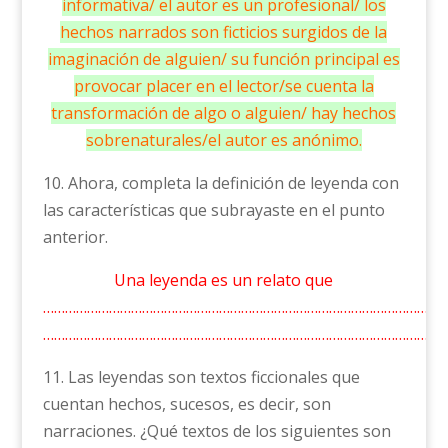
informativa/ el autor es un profesional/ los
hechos narrados son ficticios surgidos de la
imaginación de alguien/ su función principal es
provocar placer en el lector/se cuenta la
transformación de algo o alguien/ hay hechos
sobrenaturales/el autor es anónimo.
10. Ahora, completa la definición de leyenda con
las características que subrayaste en el punto
anterior.
Una leyenda es un relato que
……………………………………………………………………………………………………
………………………………………………………………………………………………
11. Las leyendas son textos ficcionales que
cuentan hechos, sucesos, es decir, son
narraciones. ¿Qué textos de los siguientes son