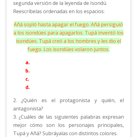
segunda versión de la leyenda de Isondú.
Reescríbelas ordenadas en los espacios:
Añá sopló hasta apagar el fuego. Añá persiguió
a los isondúes para apagarlos. Tupá inventó los
isondúes. Tupá creó a los hombres y les dio el
fuego. Los isondúes volaron juntos.
a.
b.
c.
d.
2. ¿Quién es el protagonista y quién, el
antagonista?
3. ¿Cuáles de las siguientes palabras expresan
mejor cómo son los personajes principales,
Tupá y Añá? Subráyalas con distintos colores.