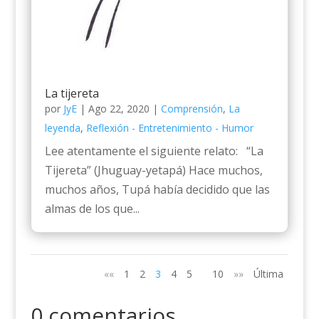
La tijereta
por
JyE
|
Ago 22, 2020
|
Comprensión
,
La
leyenda
,
Reflexión - Entretenimiento - Humor
Lee atentamente el siguiente relato: “La
Tijereta” (Jhuguay-yetapá) Hace muchos,
muchos años, Tupá había decidido que las
almas de los que...
««
1
2
3
4
5
10
»»
Última
0 comentarios