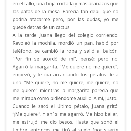
en el tallo, una hoja cortada y más arañazos que
las patas de la mesa. Parecía tan débil que no
podría atacarme pero, por las dudas, yo me
quedé detrás de un cactus.
A la tarde Juana llego del colegio corriendo.
Revoleó la mochila, mordió un pan, habló por
teléfono, se cambió la ropa y salió al balcón.
“Por fin se acordó de mí”, pensé; pero no.
Agarró la margarita. “Me quiere no me quiere”,
empezó, y le iba arrancando los pétalos de a
uno. “Me quiere, no me quiere, me quiere, no
me quiere” mientras la margarita parecía que
me miraba como pidiéndome auxilio. A mí, justo.
Cuando le sacó el último pétalo, Juana gritó:
“¡Me quiere!”. Y ahí si me agarró. Me hizo bailar,
me estrujó, me dio besos. Hasta que sonó el
timbre, entonces me tiró al suelo (por suerte