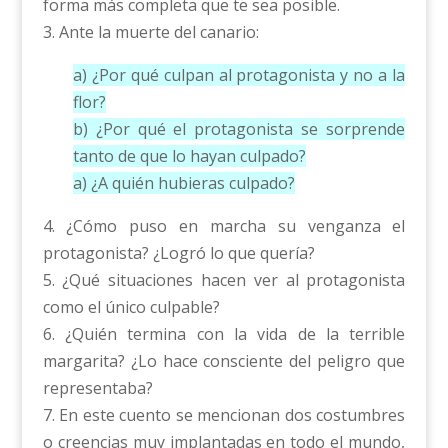
forma más completa que te sea posible.
3. Ante la muerte del canario:
a) ¿Por qué culpan al protagonista y no a la
flor?
b) ¿Por qué el protagonista se sorprende
tanto de que lo hayan culpado?
a) ¿A quién hubieras culpado?
4. ¿Cómo puso en marcha su venganza el
protagonista? ¿Logró lo que quería?
5. ¿Qué situaciones hacen ver al protagonista
como el único culpable?
6. ¿Quién termina con la vida de la terrible
margarita? ¿Lo hace consciente del peligro que
representaba?
7. En este cuento se mencionan dos costumbres
o creencias muy implantadas en todo el mundo,