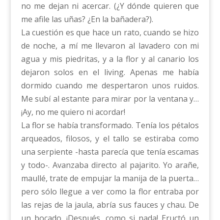
no me dejan ni acercar. (¿Y dónde quieren que
me afile las uñas? ¿En la bañadera?).
La cuestión es que hace un rato, cuando se hizo
de noche, a mí me llevaron al lavadero con mi
agua y mis piedritas, y a la flor y al canario los
dejaron solos en el living. Apenas me había
dormido cuando me despertaron unos ruidos.
Me subí al estante para mirar por la ventana y…
¡Ay, no me quiero ni acordar!
La flor se había transformado. Tenía los pétalos
arqueados, filosos, y el tallo se estiraba como
una serpiente -hasta parecía que tenía escamas
y todo-. Avanzaba directo al pajarito. Yo arañe,
maullé, trate de empujar la manija de la puerta…
pero sólo llegue a ver como la flor entraba por
las rejas de la jaula, abría sus fauces y chau. De
un bocado. ¡Después, como si nada! Eructó un