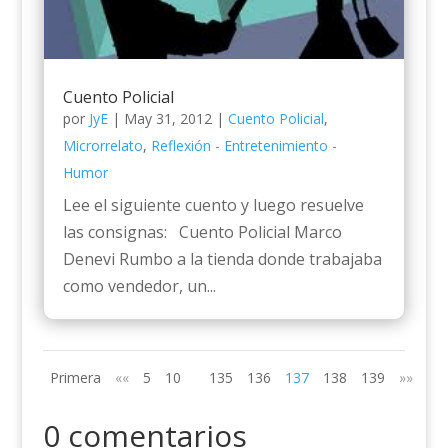
Cuento Policial
por
JyE
|
May 31, 2012
|
Cuento Policial
,
Microrrelato
,
Reflexión - Entretenimiento -
Humor
Lee el siguiente cuento y luego resuelve
las consignas: Cuento Policial Marco
Denevi Rumbo a la tienda donde trabajaba
como vendedor, un...
Primera
««
5
10
135
136
137
138
139
»»
Últ
0 comentarios