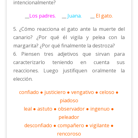
intencionalmente?
__
Los padres.
__
Juana.
__
El gato.
5. ¿Cómo reacciona el gato ante la muerte del
canario? ¿Por qué él vigila y pelea con la
margarita? ¿Por qué finalmente la destroza?
6. Piensen tres adjetivos que sirvan para
caracterizarlo teniendo en cuenta sus
reacciones. Luego justifiquen oralmente la
elección.
confiado ● justiciero ● vengativo ● celoso ●
piadoso
leal ● astuto ● observador ● ingenuo ●
peleador
desconfiado ● compañero ● vigilante ●
rencoroso