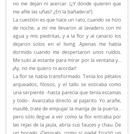
no me dejan ni acercar. (¿Y dónde quieren que
me afile las uñas? ¿En la bañadera?).
La cuestión es que hace un rato, cuando se hizo
de noche, a mí me llevaron al lavadero con mi
agua y mis piedritas, y a la flor y al canario los
dejaron solos en el living. Apenas me había
dormido cuando me despertaron unos ruidos.
Me subí al estante para mirar por la ventana y…
¡Ay, no me quiero ni acordar!
La flor se había transformado. Tenía los pétalos
arqueados, filosos, y el tallo se estiraba como
una serpiente -hasta parecía que tenía escamas
y todo-. Avanzaba directo al pajarito. Yo arañe,
maullé, trate de empujar la manija de la puerta…
pero sólo llegue a ver como la flor entraba por
las rejas de la jaula, abría sus fauces y chau. De
un bocado. ¡Después, como si nada! Eructó un