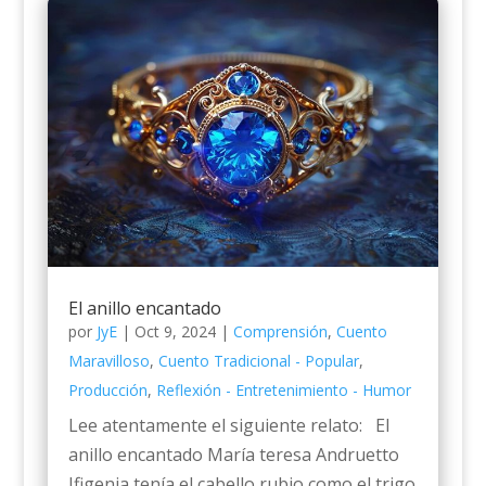
El anillo encantado
por
JyE
|
Oct 9, 2024
|
Comprensión
,
Cuento
Maravilloso
,
Cuento Tradicional - Popular
,
Producción
,
Reflexión - Entretenimiento - Humor
Lee atentamente el siguiente relato: El
anillo encantado María teresa Andruetto
Ifigenia tenía el cabello rubio como el trigo