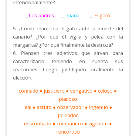
intencionalmente?
__
Los padres.
__
Juana.
__
El gato.
5. ¿Cómo reacciona el gato ante la muerte del
canario? ¿Por qué él vigila y pelea con la
margarita? ¿Por qué finalmente la destroza?
6. Piensen tres adjetivos que sirvan para
caracterizarlo teniendo en cuenta sus
reacciones. Luego justifiquen oralmente la
elección.
confiado ● justiciero ● vengativo ● celoso ●
piadoso
leal ● astuto ● observador ● ingenuo ●
peleador
desconfiado ● compañero ● vigilante ●
rencoroso