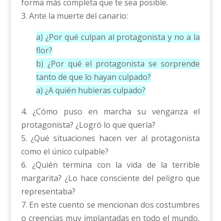
forma más completa que te sea posible.
3. Ante la muerte del canario:
a) ¿Por qué culpan al protagonista y no a la
flor?
b) ¿Por qué el protagonista se sorprende
tanto de que lo hayan culpado?
a) ¿A quién hubieras culpado?
4. ¿Cómo puso en marcha su venganza el
protagonista? ¿Logró lo que quería?
5. ¿Qué situaciones hacen ver al protagonista
como el único culpable?
6. ¿Quién termina con la vida de la terrible
margarita? ¿Lo hace consciente del peligro que
representaba?
7. En este cuento se mencionan dos costumbres
o creencias muy implantadas en todo el mundo,