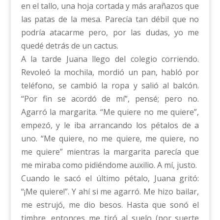
en el tallo, una hoja cortada y más arañazos que
las patas de la mesa. Parecía tan débil que no
podría atacarme pero, por las dudas, yo me
quedé detrás de un cactus.
A la tarde Juana llego del colegio corriendo.
Revoleó la mochila, mordió un pan, habló por
teléfono, se cambió la ropa y salió al balcón.
“Por fin se acordó de mí”, pensé; pero no.
Agarró la margarita. “Me quiere no me quiere”,
empezó, y le iba arrancando los pétalos de a
uno. “Me quiere, no me quiere, me quiere, no
me quiere” mientras la margarita parecía que
me miraba como pidiéndome auxilio. A mí, justo.
Cuando le sacó el último pétalo, Juana gritó:
“¡Me quiere!”. Y ahí si me agarró. Me hizo bailar,
me estrujó, me dio besos. Hasta que sonó el
timbre, entonces me tiró al suelo (por suerte