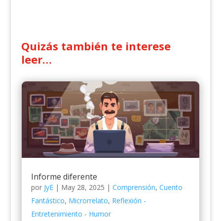
Quizás también te interese
leer…
Informe diferente
por
JyE
|
May 28, 2025
|
Comprensión
,
Cuento
Fantástico
,
Microrrelato
,
Reflexión -
Entretenimiento - Humor