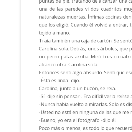
puntas de pie, tratando de alcanzar una ca
una de las paredes vi dos cuadritos mu
naturalezas muertas. Ínfimas cocinas dent
que los eligió. Cuando él volvió a entrar
tejido a mano.
Traía también una caja de cartón. Se sentó
Carolina sola. Detrás, unos árboles, que p
un perro patas arriba. Miró tres o cuatr
alcanzó otra. Carolina sola.
Entonces sentí algo absurdo. Sentí que e
-Ésta es linda -dijo.
Carolina, junto a un buzón, se reía.
-Sí -dije sin pensar-. Era difícil verla reír
-Nunca había vuelto a mirarlas. Solo es dis
-Usted no está en ninguna de las que me mo
-Bueno, yo era el fotógrafo -dijo él.
Poco más o menos, es todo lo que recuerdo