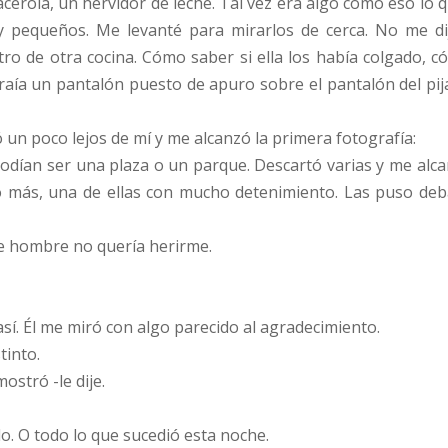
cerola, un hervidor de leche. Tal vez era algo como eso lo 
y pequeños. Me levanté para mirarlos de cerca. No me d
ro de otra cocina. Cómo saber si ella los había colgado, có
, traía un pantalón puesto de apuro sobre el pantalón del p
 un poco lejos de mí y me alcanzó la primera fotografía:
odían ser una plaza o un parque. Descartó varias y me alcan
o más, una de ellas con mucho detenimiento. Las puso debaj
se hombre no quería herirme.
se así. Él me miró con algo parecido al agradecimiento.
tinto.
stró -le dije.
. O todo lo que sucedió esta noche.