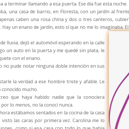
a a terminar llamando a esa puerta. Ese día fue esta noche.
, una casa de barrio, en Floresta, con un jardín al frente,
penas caben una rosa china y dos o tres canteros, cubie
 Hay un enano de jardín, esto sí que no me lo imaginaba. E
de lluvia; dejó el automóvil esperando en la calle
o un auto en la puerta y me quedé sin plata, le
aquete con el enano.
 yo no pude notar ninguna doble intención en sus
estarle la verdad a ese hombre triste y afable. Le
a conocido mucho.
o creo que haya habido nadie que la conociera
, por lo menos, no la conocí nunca.
ahora estábamos sentados en la cocina de la casa
isto las caras por primera vez. Carolina me lo
iones, como si esa casa con todo lo que había