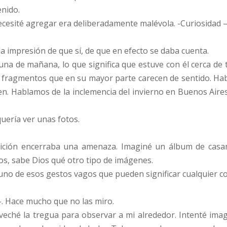
nido.
ecesité agregar era deliberadamente malévola. -Curiosidad – 
a impresión de que sí, de que en efecto se daba cuenta.
na de mañana, lo que significa que estuve con él cerca de
fragmentos que en su mayor parte carecen de sentido. Habla
imen. Hablamos de la inclemencia del invierno en Buenos Air
uería ver unas fotos.
ición encerraba una amenaza. Imaginé un álbum de casamie
os, sabe Dios qué otro tipo de imágenes.
e uno de esos gestos vagos que pueden significar cualquier co
-. Hace mucho que no las miro.
oveché la tregua para observar a mi alrededor. Intenté ima