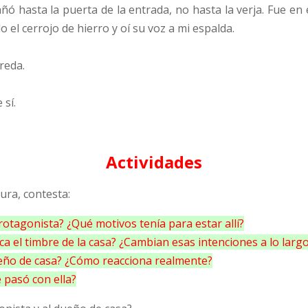
añó hasta la puerta de la entrada, no hasta la verja. Fue e
el cerrojo de hierro y oí su voz a mi espalda.
ereda.
 sí.
Actividades
ura, contesta:
protagonista? ¿Qué motivos tenía para estar allí?
a el timbre de la casa? ¿Cambian esas intenciones a lo largo 
ueño de casa? ¿Cómo reacciona realmente?
 pasó con ella?