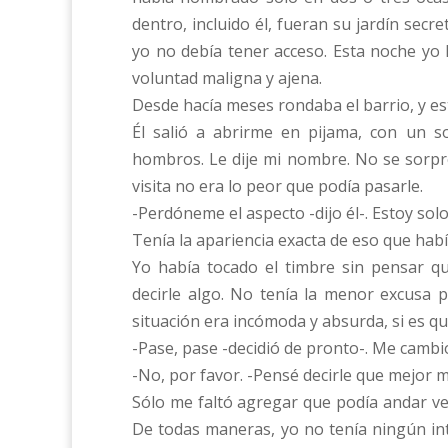
dentro, incluido él, fueran su jardín secre
yo no debía tener acceso. Esta noche yo
voluntad maligna y ajena.
Desde hacía meses rondaba el barrio, y es
Él salió a abrirme en pijama, con un 
hombros. Le dije mi nombre. No se sorpre
visita no era lo peor que podía pasarle.
-Perdóneme el aspecto -dijo él-. Estoy sol
Tenía la apariencia exacta de eso que hab
Yo había tocado el timbre sin pensar qué
decirle algo. No tenía la menor excusa p
situación era incómoda y absurda, si es qu
-Pase, pase -decidió de pronto-. Me cambi
-No, por favor. -Pensé decirle que mejor 
Sólo me faltó agregar que podía andar vest
De todas maneras, yo no tenía ningún int