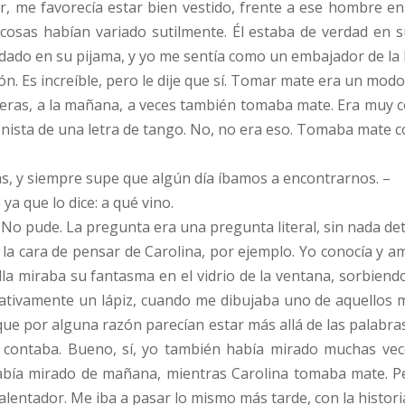
r, me favorecía estar bien vestido, frente a ese hombre e
as cosas habían variado sutilmente. Él estaba de verdad en 
dado en su pijama, y yo me sentía como un embajador de la
 Es increíble, pero le dije que sí. Tomar mate era un modo
neras, a la mañana, a veces también tomaba mate. Era muy c
gonista de una letra de tango. No, no era eso. Tomaba mate c
, y siempre supe que algún día íbamos a encontrarnos. –
 ya que lo dice: a qué vino.
 No pude. La pregunta era una pregunta literal, sin nada det
a cara de pensar de Carolina, por ejemplo. Yo conocía y am
la miraba su fantasma en el vidrio de la ventana, sorbiendo
tivamente un lápiz, cuando me dibujaba uno de aquellos m
s que por alguna razón parecían estar más allá de las palabr
lla contaba. Bueno, sí, yo también había mirado muchas ve
bía mirado de mañana, mientras Carolina tomaba mate. Pe
lentador. Me iba a pasar lo mismo más tarde, con la histori