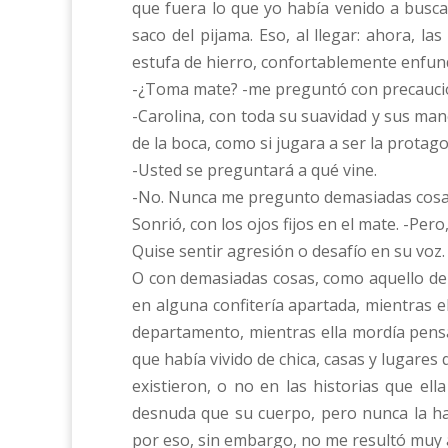
que fuera lo que yo había venido a busca
saco del pijama. Eso, al llegar: ahora, l
estufa de hierro, confortablemente enfun
-¿Toma mate? -me preguntó con precaución.
-Carolina, con toda su suavidad y sus ma
de la boca, como si jugara a ser la prota
-Usted se preguntará a qué vine.
-No. Nunca me pregunto demasiadas cosas
Sonrió, con los ojos fijos en el mate. -Pero,
Quise sentir agresión o desafío en su voz.
O con demasiadas cosas, como aquello de l
en alguna confitería apartada, mientras el
departamento, mientras ella mordía pensa
que había vivido de chica, casas y lugare
existieron, o no en las historias que e
desnuda que su cuerpo, pero nunca la ha
por eso, sin embargo, no me resultó muy a