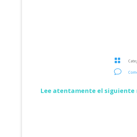

Cate
v
Come
Lee atentamente el siguiente 