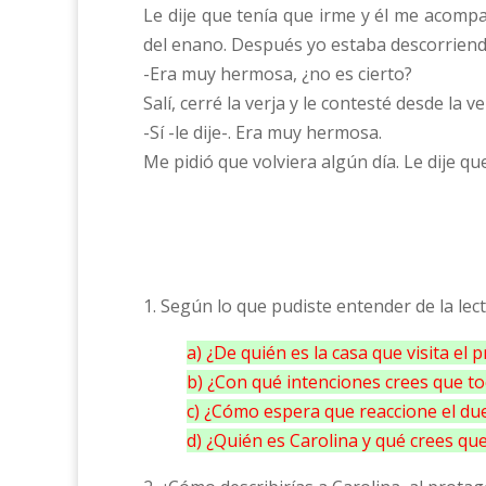
Le dije que tenía que irme y él me acomp
del enano. Después yo estaba descorriendo 
-Era muy hermosa, ¿no es cierto?
Salí, cerré la verja y le contesté desde la v
-Sí -le dije-. Era muy hermosa.
Me pidió que volviera algún día. Le dije que
1. Según lo que pudiste entender de la lect
a) ¿De quién es la casa que visita el 
b) ¿Con qué intenciones crees que toc
c) ¿Cómo espera que reaccione el d
d) ¿Quién es Carolina y qué crees que