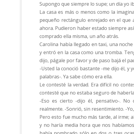
Supongo que siempre lo supe; un día yo ib
La casa es más o menos como la imaginaba
pequeño rectángulo enrejado en el que a
ahora. Pudieron haber estado siempre así.
comprado ella misma, un año atrás.
Carolina había llegado en taxi, una noche 
y entró en la casa como una tromba. Teng
dijo, págale por favor y de paso bajá el p
-Usted la conoció bastante -me dijo él, y
palabras-. Ya sabe cómo era ella.
Le contesté la verdad. Era difícil no cont
contesté que no estaba seguro de haberl
-Eso es cierto -dijo él, pensativo-. N
realmente. -Sonrió, sin resentimiento. -Yo
Pero esto fue mucho más tarde, al irme; 
y no haría media hora que nos habíamos v
había nombrado sólo en dos o tres ocas