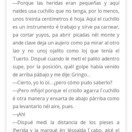
―Porque las heridas eran pequeñas y aquí
naides usa cuchillo que no tenga, por lo menos,
unos treinta centímetros ΄e hoja. Aquí el cuchillo
es un instrumento ΄e trabajo y sirve pa carnear,
pa cortar yuyos, pa abrir picadas n΄el monte y
ande clave deja un aujero como pa mirar al otro
lao y no unoj ojalito como loj que tenía el
Tuerto. Dispué cuando le metí el palito adentro
supe, por la posición, qu΄el golpe había venido
de arriba p΄abajo y me dije: Gringo…
―Cierto, yo lo oí… ¿pero cómo pudo saberlo?
―¡Pero m΄hijo! porque el criollo agarra ΄l cuchillo
΄e otra manera y ensarta de abajo p΄arriba como
pa levantarlo n΄el aire, pues.
―¡Ah!
―Dispué medí la distancia de los pieses a
l΄herida y la marqué ΄en l΄espalda ΄l cabo, alcé el