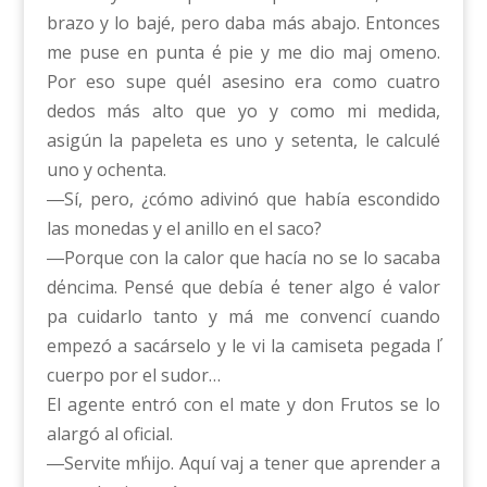
brazo y lo bajé, pero daba más abajo. Entonces
me puse en punta ΄e pie y me dio maj omeno.
Por eso supe qu΄el asesino era como cuatro
dedos más alto que yo y como mi medida,
asigún la papeleta es uno y setenta, le calculé
uno y ochenta.
―Sí, pero, ¿cómo adivinó que había escondido
las monedas y el anillo en el saco?
―Porque con la calor que hacía no se lo sacaba
d΄encima. Pensé que debía ΄e tener algo ΄e valor
pa cuidarlo tanto y má me convencí cuando
empezó a sacárselo y le vi la camiseta pegada ΄l
cuerpo por el sudor…
El agente entró con el mate y don Frutos se lo
alargó al oficial.
―Servite m΄hijo. Aquí vaj a tener que aprender a