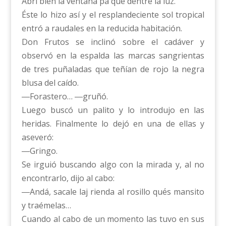
Abrí bien la ventana pa que dentre la luz.
Éste lo hizo así y el resplandeciente sol tropical
entró a raudales en la reducida habitación.
Don Frutos se inclinó sobre el cadáver y
observó en la espalda las marcas sangrientas
de tres puñaladas que teñían de rojo la negra
blusa del caído.
―Forastero… ―gruñó.
Luego buscó un palito y lo introdujo en las
heridas. Finalmente lo dejó en una de ellas y
aseveró:
―Gringo.
Se irguió buscando algo con la mirada y, al no
encontrarlo, dijo al cabo:
―Andá, sacale laj rienda al rosillo qu΄es mansito
y traémelas…
Cuando al cabo de un momento las tuvo en sus