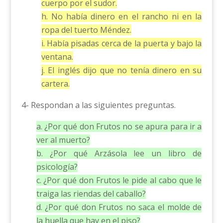
cuerpo por el sudor.
h. No había dinero en el rancho ni en la
ropa del tuerto Méndez.
i. Había pisadas cerca de la puerta y bajo la
ventana.
j. El inglés dijo que no tenía dinero en su
cartera.
4- Respondan a las siguientes preguntas.
a. ¿Por qué don Frutos no se apura para ir a
ver al muerto?
b. ¿Por qué Arzásola lee un libro de
psicología?
c. ¿Por qué don Frutos le pide al cabo que le
traiga las riendas del caballo?
d. ¿Por qué don Frutos no saca el molde de
la huella que hay en el piso?