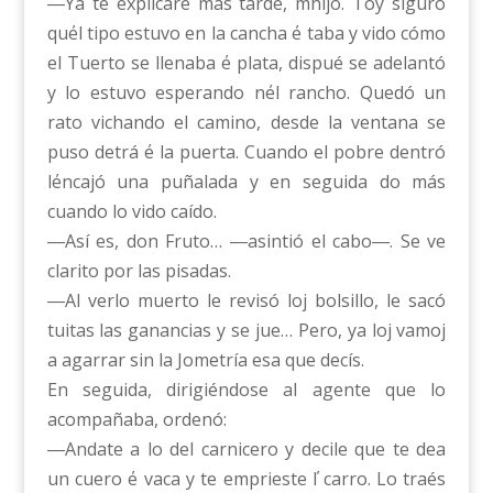
―Ya te explicaré más tarde, m΄hijo. Toy siguro
qu΄el tipo estuvo en la cancha ΄e taba y vido cómo
el Tuerto se llenaba ΄e plata, dispué se adelantó
y lo estuvo esperando n΄el rancho. Quedó un
rato vichando el camino, desde la ventana se
puso detrá ΄e la puerta. Cuando el pobre dentró
l΄encajó una puñalada y en seguida do más
cuando lo vido caído.
―Así es, don Fruto… ―asintió el cabo―. Se ve
clarito por las pisadas.
―Al verlo muerto le revisó loj bolsillo, le sacó
tuitas las ganancias y se jue… Pero, ya loj vamoj
a agarrar sin la Jometría esa que decís.
En seguida, dirigiéndose al agente que lo
acompañaba, ordenó:
―Andate a lo del carnicero y decile que te dea
un cuero ΄e vaca y te emprieste ΄l carro. Lo traés