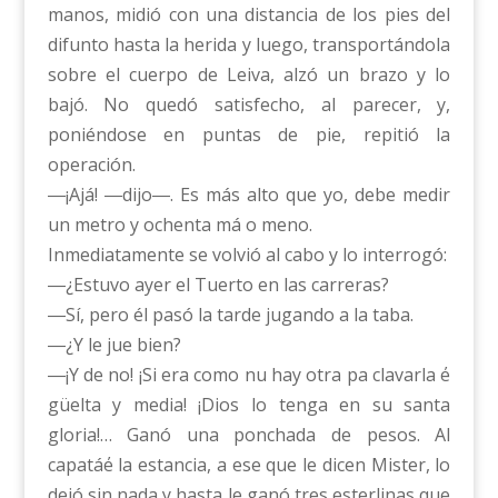
manos, midió con una distancia de los pies del
difunto hasta la herida y luego, transportándola
sobre el cuerpo de Leiva, alzó un brazo y lo
bajó. No quedó satisfecho, al parecer, y,
poniéndose en puntas de pie, repitió la
operación.
―¡Ajá! ―dijo―. Es más alto que yo, debe medir
un metro y ochenta má o meno.
Inmediatamente se volvió al cabo y lo interrogó:
―¿Estuvo ayer el Tuerto en las carreras?
―Sí, pero él pasó la tarde jugando a la taba.
―¿Y le jue bien?
―¡Y de no! ¡Si era como nu hay otra pa clavarla ΄e
güelta y media! ¡Dios lo tenga en su santa
gloria!… Ganó una ponchada de pesos. Al
capatá΄e la estancia, a ese que le dicen Mister, lo
dejó sin nada y hasta le ganó tres esterlinas que