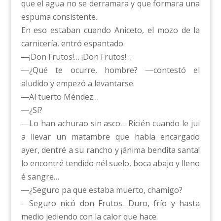
que el agua no se derramara y que formara una
espuma consistente.
En eso estaban cuando Aniceto, el mozo de la
carnicería, entró espantado.
―¡Don Frutos!… ¡Don Frutos!…
―¿Qué te ocurre, hombre? ―contestó el
aludido y empezó a levantarse.
―Al tuerto Méndez…
―¿Sí?
―Lo han achurao sin asco… Ricién cuando le jui
a llevar un matambre que había encargado
ayer, dentré a su rancho y ¡ánima bendita santa!
lo encontré tendido n΄el suelo, boca abajo y lleno
΄e sangre…
―¿Seguro pa que estaba muerto, chamigo?
―Seguro nicó don Frutos. Duro, frío y hasta
medio jediendo con la calor que hace.