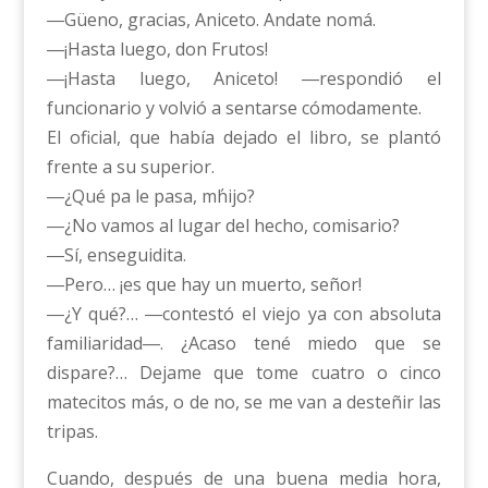
―Güeno, gracias, Aniceto. Andate nomá.
―¡Hasta luego, don Frutos!
―¡Hasta luego, Aniceto! ―respondió el
funcionario y volvió a sentarse cómodamente.
El oficial, que había dejado el libro, se plantó
frente a su superior.
―¿Qué pa le pasa, m΄hijo?
―¿No vamos al lugar del hecho, comisario?
―Sí, enseguidita.
―Pero… ¡es que hay un muerto, señor!
―¿Y qué?… ―contestó el viejo ya con absoluta
familiaridad―. ¿Acaso tené miedo que se
dispare?… Dejame que tome cuatro o cinco
matecitos más, o de no, se me van a desteñir las
tripas.
Cuando, después de una buena media hora,