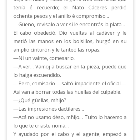
tenía ΄e recuerdo; el Ñato Cáceres perdió
ochenta pesos y el anillo ΄e compromiso…
―Güeno, revisalo a ver si le encontrás la plata…
El cabo obedeció. Dio vueltas al cadáver y le
metió las manos en los bolsillos, hurgó en su
amplio cinturón y le tanteó las ropas.
―Ni un vainte, comesario.
―A ver… Vamoj a buscar en la pieza, puede que
lo haiga escuendido.
―Pero, comisario ―saltó impaciente el oficial―.
Así van a borrar todas las huellas del culpable.
―¿Qué güellas, m΄hijo?
―Las impresiones dactilares…
―Acá no usamo d΄eso, m΄hijo… Tuito lo hacemo a
lo que te criaste nomá…
Y ayudado por el cabo y el agente, empezó a