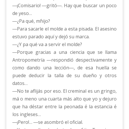
―¡Comisario! ―gritó―. Hay que buscar un poco
de yeso…
―¿Pa qué, m΄hijo?
―Para sacarle el molde a esta pisada. El asesino
estuvo parado aquí y dejó su marca.
―¿Y pa qué va a servir el molde?
―Porque gracias a una ciencia que se llama
Antropometría ―respondió despectivamente y
como dando una lección―, de esa huella se
puede deducir la talla de su dueño y otros
datos…
―No te aflijás por eso. El creminal es un gringo,
má o meno una cuarta más alto que yo y dejuro
que ha d΄estar entre la peonada ΄e la estancia ΄e
los ingleses…
―¡Pero!… ―se asombró el oficial.