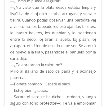
―¿Cómo lo puede asegurar?
―¿No viste que la plata d΄esos estaba limpia y
lisa? La de esoj otro estaba arrugada y sucia ΄e
tierra. Cuando podás observar una partidita vaj
a ver como los tabeadores estrujan los billetes,
loj hacen bollitos, los dueblan y loj sostienen
entre lo dedo, loj tiran al suelo, loj pisan, loj
arrugan, etc. Uno de eso do debe ser. Se acercó
de nuevo a la fila y, pasándose el pañuelo por la
cara, dijo:
―¿Ta apretando la calor, no?
Miró al italiano de saco de pana y le aconsejó
paternal:
―Ponete cómodo… Sacate el saco.
―Estoy bien, gracias.
―Sacate el saco te he dicho ―ordenó, y luego
siguió con tono protector―: Te va a embromar