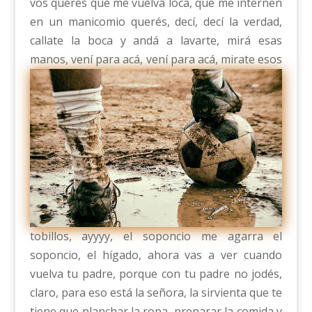
vos querés que me vuelva loca, que me internen
en un manicomio querés, decí, decí la verdad,
callate la boca y andá a lavarte, mirá esas
manos, vení para acá,
vení para acá, mirate esos
tobillos, ayyyy, el soponcio me agarra el
soponcio, el hígado, ahora vas a ver cuando
vuelva tu padre, porque con tu padre no jodés,
claro, para eso está la señora, la sirvienta que te
tiene que planchar la ropa, preparar la comida y