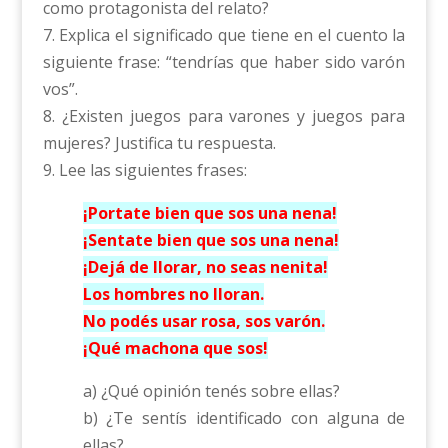
como protagonista del relato?
7. Explica el significado que tiene en el cuento la
siguiente frase: “tendrías que haber sido varón
vos”.
8. ¿Existen juegos para varones y juegos para
mujeres? Justifica tu respuesta.
9. Lee las siguientes frases:
¡Portate bien que sos una nena!
¡Sentate bien que sos una nena!
¡Dejá de llorar, no seas nenita!
Los hombres no lloran.
No podés usar rosa, sos varón.
¡Qué machona que sos!
a) ¿Qué opinión tenés sobre ellas?
b) ¿Te sentís identificado con alguna de
ellas?