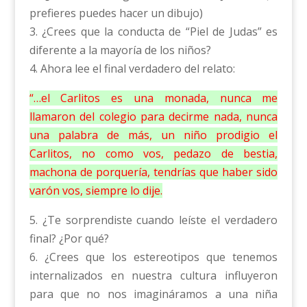
prefieres puedes hacer un dibujo)
3. ¿Crees que la conducta de “Piel de Judas” es
diferente a la mayoría de los niños?
4. Ahora lee el final verdadero del relato:
“…el Carlitos es una monada, nunca me
llamaron del colegio para decirme nada, nunca
una palabra de más, un niño prodigio el
Carlitos, no como vos, pedazo de bestia,
machona de porquería, tendrías que haber sido
varón vos, siempre lo dije.
5. ¿Te sorprendiste cuando leíste el verdadero
final? ¿Por qué?
6. ¿Crees que los estereotipos que tenemos
internalizados en nuestra cultura influyeron
para que no nos imagináramos a una niña