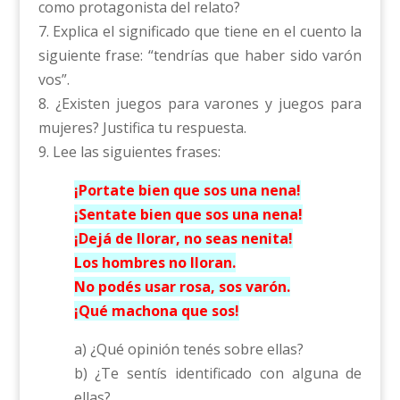
como protagonista del relato?
7. Explica el significado que tiene en el cuento la
siguiente frase: “tendrías que haber sido varón
vos”.
8. ¿Existen juegos para varones y juegos para
mujeres? Justifica tu respuesta.
9. Lee las siguientes frases:
¡Portate bien que sos una nena!
¡Sentate bien que sos una nena!
¡Dejá de llorar, no seas nenita!
Los hombres no lloran.
No podés usar rosa, sos varón.
¡Qué machona que sos!
a) ¿Qué opinión tenés sobre ellas?
b) ¿Te sentís identificado con alguna de
ellas?