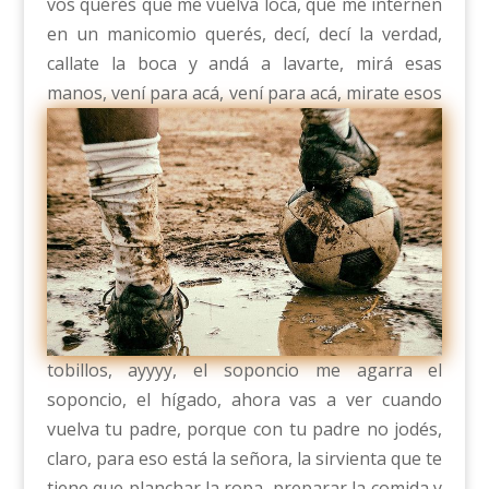
vos querés que me vuelva loca, que me internen
en un manicomio querés, decí, decí la verdad,
callate la boca y andá a lavarte, mirá esas
manos, vení para acá,
vení para acá, mirate esos
tobillos, ayyyy, el soponcio me agarra el
soponcio, el hígado, ahora vas a ver cuando
vuelva tu padre, porque con tu padre no jodés,
claro, para eso está la señora, la sirvienta que te
tiene que planchar la ropa, preparar la comida y