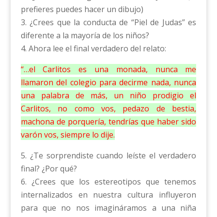
prefieres puedes hacer un dibujo)
3. ¿Crees que la conducta de “Piel de Judas” es
diferente a la mayoría de los niños?
4. Ahora lee el final verdadero del relato:
“…el Carlitos es una monada, nunca me
llamaron del colegio para decirme nada, nunca
una palabra de más, un niño prodigio el
Carlitos, no como vos, pedazo de bestia,
machona de porquería, tendrías que haber sido
varón vos, siempre lo dije.
5. ¿Te sorprendiste cuando leíste el verdadero
final? ¿Por qué?
6. ¿Crees que los estereotipos que tenemos
internalizados en nuestra cultura influyeron
para que no nos imagináramos a una niña