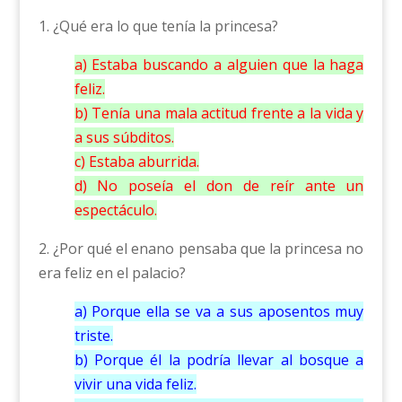
1. ¿Qué era lo que tenía la princesa?
a) Estaba buscando a alguien que la haga
feliz.
b) Tenía una mala actitud frente a la vida y
a sus súbditos.
c) Estaba aburrida.
d) No poseía el don de reír ante un
espectáculo.
2. ¿Por qué el enano pensaba que la princesa no
era feliz en el palacio?
a) Porque ella se va a sus aposentos muy
triste.
b) Porque él la podría llevar al bosque a
vivir una vida feliz.