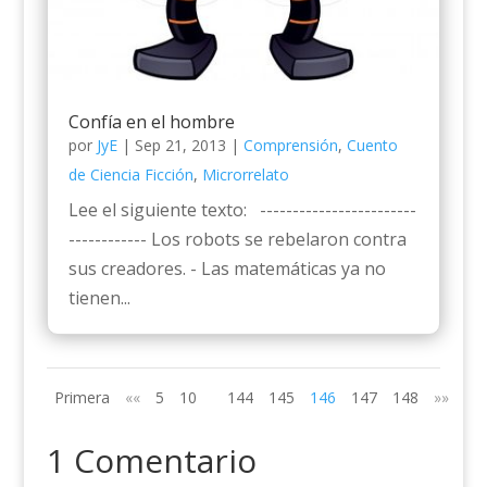
Confía en el hombre
por
JyE
|
Sep 21, 2013
|
Comprensión
,
Cuento
de Ciencia Ficción
,
Microrrelato
Lee el siguiente texto: ------------------------
------------ Los robots se rebelaron contra
sus creadores. - Las matemáticas ya no
tienen...
Primera
««
5
10
144
145
146
147
148
»»
Últ
1 Comentario