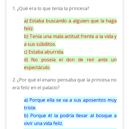
1. ¿Qué era lo que tenía la princesa?
a) Estaba buscando a alguien que la haga
feliz.
b) Tenía una mala actitud frente a la vida y
a sus súbditos.
c) Estaba aburrida.
d) No poseía el don de reír ante un
espectáculo.
2. ¿Por qué el enano pensaba que la princesa no
era feliz en el palacio?
a) Porque ella se va a sus aposentos muy
triste.
b) Porque él la podría llevar al bosque a
vivir una vida feliz.