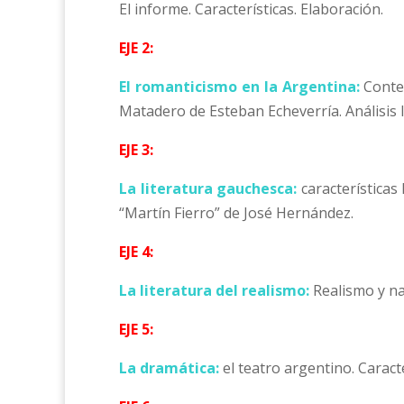
El informe. Características. Elaboración.
EJE 2:
El romanticismo en la Argentina:
Contex
Matadero de Esteban Echeverría. Análisis l
EJE 3:
La literatura gauchesca:
características
“Martín Fierro” de José Hernández.
EJE 4:
La literatura del realismo:
Realismo y na
EJE 5:
La dramática:
el teatro argentino. Caract