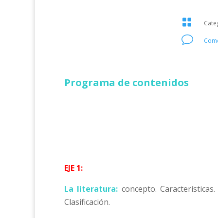

Cate
v
Come
Programa de contenidos
EJE 1:
La literatura:
concepto. Características.
Clasificación.