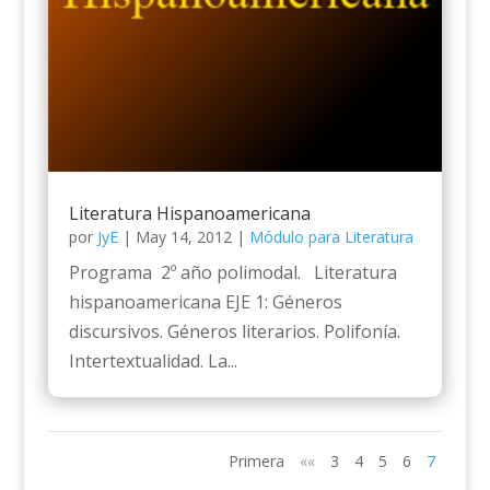
Literatura Hispanoamericana
por
JyE
|
May 14, 2012
|
Módulo para Literatura
Programa 2º año polimodal. Literatura
hispanoamericana EJE 1: Géneros
discursivos. Géneros literarios. Polifonía.
Intertextualidad. La...
Primera
««
3
4
5
6
7