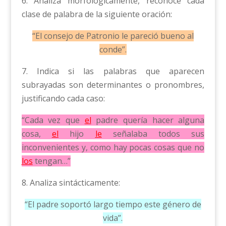
6. Analiza morfológicamente, reconoce cada
clase de palabra de la siguiente oración:
“El consejo de Patronio le pareció bueno al
conde”.
7. Indica si las palabras que aparecen
subrayadas son determinantes o pronombres,
justificando cada caso:
“Cada vez que
el
padre quería hacer alguna
cosa,
el
hijo
le
señalaba todos sus
inconvenientes y, como hay pocas cosas que no
los
tengan…”
8. Analiza sintácticamente:
“El padre soportó largo tiempo este género de
vida”.