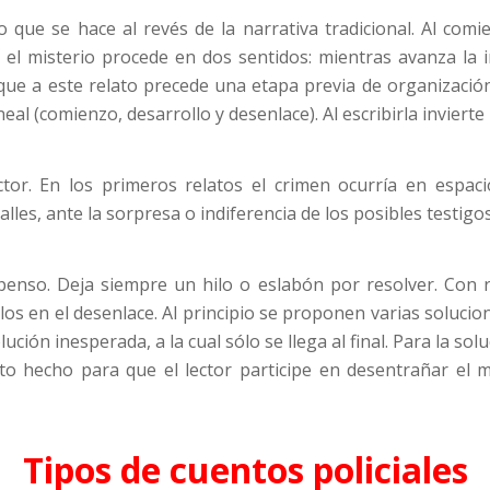
 que se hace al revés de la narrativa tradicional. Al com
ar el misterio procede en dos sentidos: mientras avanza la i
ue a este relato precede una etapa previa de organización
eal (comienzo, desarrollo y desenlace). Al escribirla invierte
ector. En los primeros relatos el crimen ocurría en espaci
calles, ante la sorpresa o indiferencia de los posibles testigos
nso. Deja siempre un hilo o eslabón por resolver. Con rig
os en el desenlace. Al principio se proponen varias solucion
ución inesperada, a la cual sólo se llega al final. Para la s
ato hecho para que el lector participe en desentrañar el
Tipos de cuentos policiales