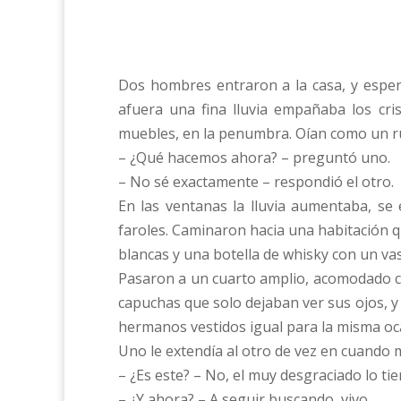
Dos hombres entraron a la casa, y esper
afuera una fina lluvia empañaba los cri
muebles, en la penumbra. Oían como un ru
– ¿Qué hacemos ahora? – preguntó uno.
– No sé exactamente – respondió el otro.
En las ventanas la lluvia aumentaba, se
faroles. Caminaron hacia una habitación qu
blancas y una botella de whisky con un va
Pasaron a un cuarto amplio, acomodado co
capuchas que solo dejaban ver sus ojos, y
hermanos vestidos igual para la misma oc
Uno le extendía al otro de vez en cuando
– ¿Es este? – No, el muy desgraciado lo ti
– ¿Y ahora? – A seguir buscando, vivo.