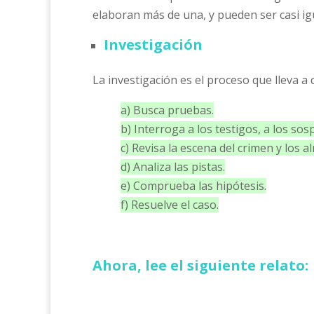
elaboran más de una, y pueden ser casi igu
Investigación
La investigación es el proceso que lleva a
a) Busca pruebas.
b) Interroga a los testigos, a los sos
c) Revisa la escena del crimen y los 
d) Analiza las pistas.
e) Comprueba las hipótesis.
f) Resuelve el caso.
Ahora, lee el siguiente relato: