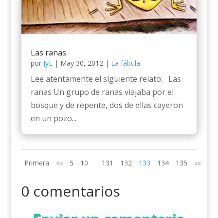
Las ranas
por
JyE
|
May 30, 2012
|
La fábula
Lee atentamente el siguiente relato: Las
ranas Un grupo de ranas viajaba por el
bosque y de repente, dos de ellas cayeron
en un pozo...
Primera
««
5
10
131
132
133
134
135
»»
Últ
0 comentarios