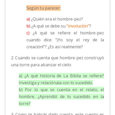
Según tu parecer:
a)
¿Quién era el hombre-pez?
b)
¿A qué se debe su
“involución”
?
c)
¿A qué se refiere el hombre-pez
cuando dice: “¡Yo soy el rey de la
creación!”? ¿Es así realmente?
2. Cuando se cuenta que hombre-pez construyó
una torre para alcanzar el cielo:
a) ¿A qué historia de La Biblia se refiere?
Investiga y relaciónala con lo sucedido.
b) Por lo que se cuenta en el relato, el
hombre, ¿Aprendió de lo sucedido en la
torre?
3. Como te habrás dado cuenta, este cuento es