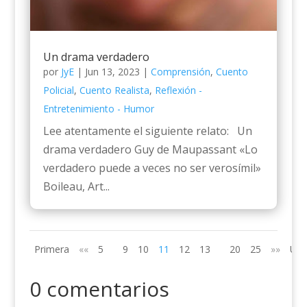
Un drama verdadero
por
JyE
|
Jun 13, 2023
|
Comprensión
,
Cuento
Policial
,
Cuento Realista
,
Reflexión -
Entretenimiento - Humor
Lee atentamente el siguiente relato: Un
drama verdadero Guy de Maupassant «Lo
verdadero puede a veces no ser verosímil»
Boileau, Art...
Primera
««
5
9
10
11
12
13
20
25
»»
Últ
0 comentarios