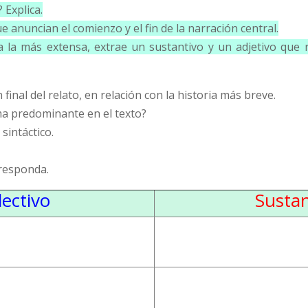
 Explica.
e anuncian el comienzo y el fin de la narración central.
 a la más extensa, extrae un sustantivo y un adjetivo que 
n final del relato, en relación con la historia más breve.
ama predominante en el texto?
 sintáctico.
rresponda.
lectivo
Sustan