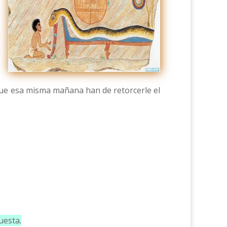
e
a
a
que esa misma mañana han de retorcerle el
uesta.