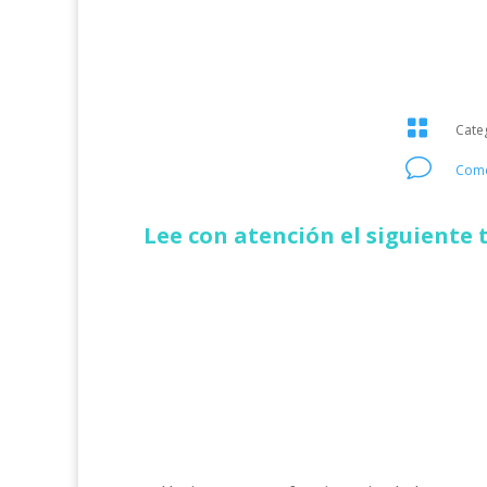

Cate
v
Come
Lee con atención el siguiente 