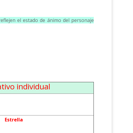
reflejen el estado de ánimo del personaje
tivo individual
Estrella