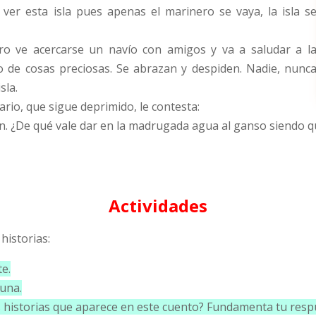
 ver esta isla pues apenas el marinero se vaya, la isla s
ro ve acercarse un navío con amigos y va a saludar a l
o de cosas preciosas. Se abrazan y despiden. Nadie, nunc
sla.
ario, que sigue deprimido, le contesta:
n. ¿De qué vale dar en la madrugada agua al ganso siendo 
Actividades
historias:
te.
 una.
las historias que aparece en este cuento? Fundamenta tu resp