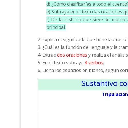
d) ¿Cómo clasificarías a todo el cuento?
e) Subraya en el texto las oraciones qu
f) De la historia que sirve de marco
principal.
2. Explica el significado que tiene la oració
3. ¿Cuál es la función del lenguaje y la tr
4. Extrae
dos oraciones
y realiza el análisis
5. En el texto subraya
4 verbos
.
6. Llena los espacios en blanco, según co
Sustantivo co
Tripulación