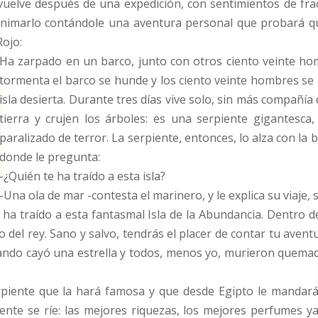
elve después de una expedición, con sentimientos de frac
 animarlo contándole una aventura personal que probará 
Rojo:
Ha zarpado en un barco, junto con otros ciento veinte ho
tormenta el barco se hunde y los ciento veinte hombres se a
isla desierta. Durante tres días vive solo, sin más compañía
tierra y crujen los árboles: es una serpiente gigantesc
paralizado de terror. La serpiente, entonces, lo alza con la bo
donde le pregunta:
-¿Quién te ha traído a esta isla?
-Una ola de mar -contesta el marinero, y le explica su viaje,
te ha traído a esta fantasmal Isla de la Abundancia. Dentro
 del rey. Sano y salvo, tendrás el placer de contar tu aventur
uando cayó una estrella y todos, menos yo, murieron quemad
rpiente que la hará famosa y que desde Egipto le mandar
ente se ríe: las mejores riquezas, los mejores perfumes y