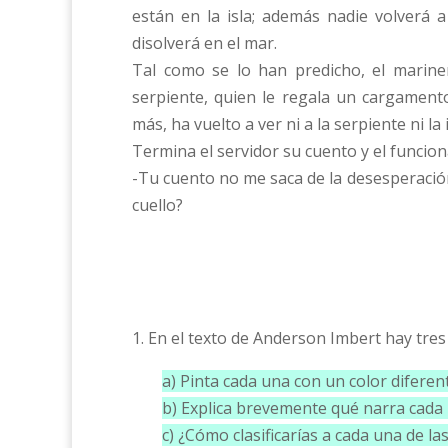
están en la isla; además nadie volverá a
disolverá en el mar.
Tal como se lo han predicho, el marine
serpiente, quien le regala un cargament
más, ha vuelto a ver ni a la serpiente ni la i
Termina el servidor su cuento y el funcion
-Tu cuento no me saca de la desesperació
cuello?
1. En el texto de Anderson Imbert hay tres 
a) Pinta cada una con un color diferen
b) Explica brevemente qué narra cada
c) ¿Cómo clasificarías a cada una de 