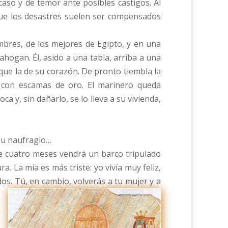
aso y de temor ante posibles castigos. Al
que los desastres suelen ser compensados
mbres, de los mejores de Egipto, y en una
hogan. Él, asido a una tabla, arriba a una
 que la de su corazón. De pronto tiembla la
a, con escamas de oro. El marinero queda
ca y, sin dañarlo, se lo lleva a su vivienda,
 su naufragio…
 de cuatro meses vendrá un barco tripulado
a. La mía es más triste: yo vivía muy feliz,
os. Tú, en cambio, volverás a tu mujer y a
á
a