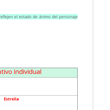
reflejen el estado de ánimo del personaje
tivo individual
Estrella