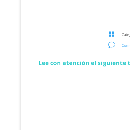

Cate
v
Come
Lee con atención el siguiente 