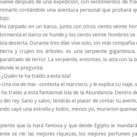
elve después de una expedición, con sentimientos de frac
 animarlo contándole una aventura personal que probará 
Rojo:
Ha zarpado en un barco, junto con otros ciento veinte ho
tormenta el barco se hunde y los ciento veinte hombres se a
isla desierta. Durante tres días vive solo, sin más compañía
tierra y crujen los árboles: es una serpiente gigantesc
paralizado de terror. La serpiente, entonces, lo alza con la bo
donde le pregunta:
-¿Quién te ha traído a esta isla?
-Una ola de mar -contesta el marinero, y le explica su viaje,
te ha traído a esta fantasmal Isla de la Abundancia. Dentro
 del rey. Sano y salvo, tendrás el placer de contar tu aventur
uando cayó una estrella y todos, menos yo, murieron quemad
rpiente que la hará famosa y que desde Egipto le mandar
ente se ríe: las mejores riquezas, los mejores perfumes y