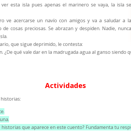
 ver esta isla pues apenas el marinero se vaya, la isla s
ro ve acercarse un navío con amigos y va a saludar a l
o de cosas preciosas. Se abrazan y despiden. Nadie, nunc
sla.
ario, que sigue deprimido, le contesta:
n. ¿De qué vale dar en la madrugada agua al ganso siendo 
Actividades
historias:
te.
 una.
las historias que aparece en este cuento? Fundamenta tu resp