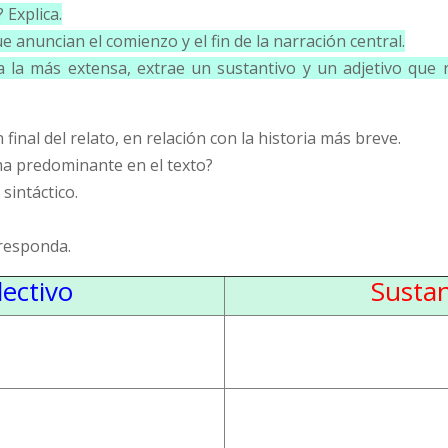
 Explica.
e anuncian el comienzo y el fin de la narración central.
 a la más extensa, extrae un sustantivo y un adjetivo que 
n final del relato, en relación con la historia más breve.
ama predominante en el texto?
 sintáctico.
rresponda.
lectivo
Sustan