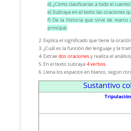
d) ¿Cómo clasificarías a todo el cuento?
e) Subraya en el texto las oraciones qu
f) De la historia que sirve de marco
principal.
2. Explica el significado que tiene la oració
3. ¿Cuál es la función del lenguaje y la tr
4. Extrae
dos oraciones
y realiza el análisis
5. En el texto subraya
4 verbos
.
6. Llena los espacios en blanco, según co
Sustantivo co
Tripulación