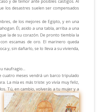
aso y de temor ante posibles castigos. Al
que los desastres suelen ser compensados
mbres, de los mejores de Egipto, y en una
hogan. Él, asido a una tabla, arriba a una
 que la de su corazón. De pronto tiembla la
a, con escamas de oro. El marinero queda
ca y, sin dañarlo, se lo lleva a su vivienda,
 su naufragio…
 de cuatro meses vendrá un barco tripulado
a. La mía es más triste: yo vivía muy feliz,
os. Tú, en cambio, volverás a tu mujer y a
á
a