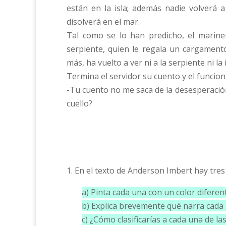
están en la isla; además nadie volverá a
disolverá en el mar.
Tal como se lo han predicho, el marine
serpiente, quien le regala un cargament
más, ha vuelto a ver ni a la serpiente ni la i
Termina el servidor su cuento y el funcion
-Tu cuento no me saca de la desesperació
cuello?
1. En el texto de Anderson Imbert hay tres 
a) Pinta cada una con un color diferen
b) Explica brevemente qué narra cada
c) ¿Cómo clasificarías a cada una de 