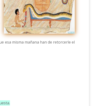
e
a
a
que esa misma mañana han de retorcerle el
uesta.