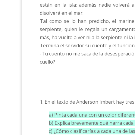
están en la isla; además nadie volverá a
disolverá en el mar.
Tal como se lo han predicho, el marine
serpiente, quien le regala un cargament
más, ha vuelto a ver ni a la serpiente ni la i
Termina el servidor su cuento y el funcion
-Tu cuento no me saca de la desesperació
cuello?
1. En el texto de Anderson Imbert hay tres 
a) Pinta cada una con un color diferen
b) Explica brevemente qué narra cada
c) ¿Cómo clasificarías a cada una de 