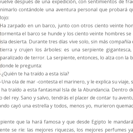
elve después de una expedición, con sentimientos de frac
 animarlo contándole una aventura personal que probará 
Rojo:
Ha zarpado en un barco, junto con otros ciento veinte ho
tormenta el barco se hunde y los ciento veinte hombres se a
isla desierta. Durante tres días vive solo, sin más compañía
tierra y crujen los árboles: es una serpiente gigantesc
paralizado de terror. La serpiente, entonces, lo alza con la bo
donde le pregunta:
-¿Quién te ha traído a esta isla?
-Una ola de mar -contesta el marinero, y le explica su viaje,
te ha traído a esta fantasmal Isla de la Abundancia. Dentro
 del rey. Sano y salvo, tendrás el placer de contar tu aventur
uando cayó una estrella y todos, menos yo, murieron quemad
rpiente que la hará famosa y que desde Egipto le mandar
ente se ríe: las mejores riquezas, los mejores perfumes y