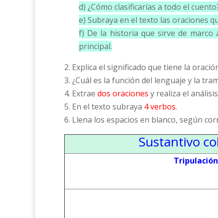
d) ¿Cómo clasificarías a todo el cuento?
e) Subraya en el texto las oraciones qu
f) De la historia que sirve de marco
principal.
2. Explica el significado que tiene la oració
3. ¿Cuál es la función del lenguaje y la tr
4. Extrae
dos oraciones
y realiza el análisis
5. En el texto subraya
4 verbos
.
6. Llena los espacios en blanco, según co
Sustantivo co
Tripulación