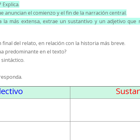
 Explica.
e anuncian el comienzo y el fin de la narración central.
 a la más extensa, extrae un sustantivo y un adjetivo que 
n final del relato, en relación con la historia más breve.
ama predominante en el texto?
 sintáctico.
rresponda.
lectivo
Sustan