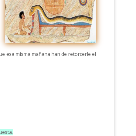
e
a
a
que esa misma mañana han de retorcerle el
uesta.