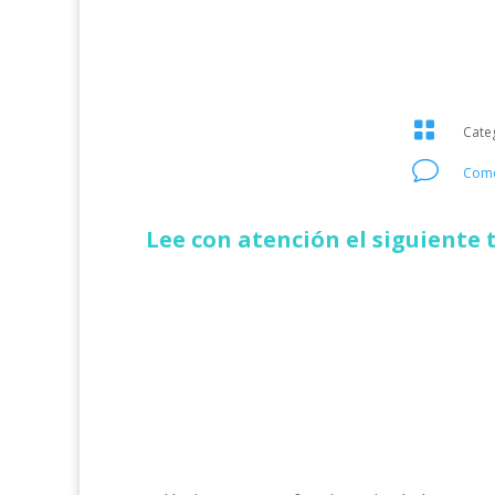

Cate
v
Come
Lee con atención el siguiente 