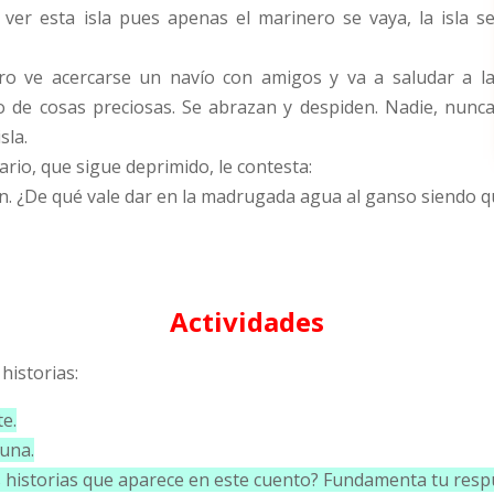
 ver esta isla pues apenas el marinero se vaya, la isla s
ro ve acercarse un navío con amigos y va a saludar a l
o de cosas preciosas. Se abrazan y despiden. Nadie, nunc
sla.
ario, que sigue deprimido, le contesta:
n. ¿De qué vale dar en la madrugada agua al ganso siendo 
Actividades
historias:
te.
 una.
las historias que aparece en este cuento? Fundamenta tu resp