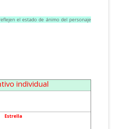
reflejen el estado de ánimo del personaje
tivo individual
Estrella