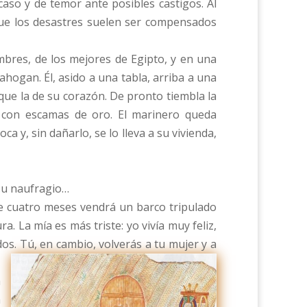
aso y de temor ante posibles castigos. Al
que los desastres suelen ser compensados
mbres, de los mejores de Egipto, y en una
hogan. Él, asido a una tabla, arriba a una
 que la de su corazón. De pronto tiembla la
a, con escamas de oro. El marinero queda
ca y, sin dañarlo, se lo lleva a su vivienda,
 su naufragio…
 de cuatro meses vendrá un barco tripulado
a. La mía es más triste: yo vivía muy feliz,
os. Tú, en cambio, volverás a tu mujer y a
á
a