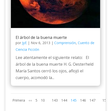
El árbol de la buena muerte
por
JyE
|
Nov 6, 2013
|
Comprensión
,
Cuento de
Ciencia Ficción
Lee atentamente el siguiente relato: El
árbol de la buena muerte H. G. Oesterheld
María Santos cerró los ojos, aflojó el
cuerpo, acomodó la...
Primera
««
5
10
143
144
145
146
147
150