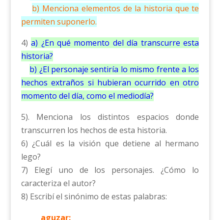
b) Menciona elementos de la historia que te
permiten suponerlo.
4)
a) ¿En qué momento del día transcurre esta
historia?
b) ¿El personaje sentiría lo mismo frente a los
hechos extraños si hubieran ocurrido en otro
momento del día, como el mediodía?
5). Menciona los distintos espacios donde
transcurren los hechos de esta historia.
6) ¿Cuál es la visión que detiene al hermano
lego?
7) Elegí uno de los personajes. ¿Cómo lo
caracteriza el autor?
8) Escribí el sinónimo de estas palabras:
aguzar: