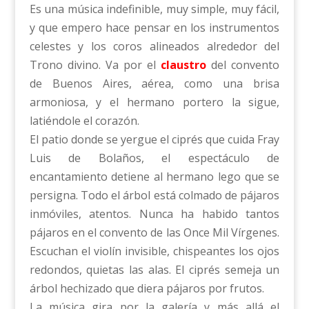
Es una música indefinible, muy simple, muy fácil,
y que empero hace pensar en los instrumentos
celestes y los coros alineados alrededor del
Trono divino. Va por el
claustro
del convento
de Buenos Aires, aérea, como una brisa
armoniosa, y el hermano portero la sigue,
latiéndole el corazón.
El patio donde se yergue el ciprés que cuida Fray
Luis de Bolaños, el espectáculo de
encantamiento detiene al hermano lego que se
persigna. Todo el árbol está colmado de pájaros
inmóviles, atentos. Nunca ha habido tantos
pájaros en el convento de las Once Mil Vírgenes.
Escuchan el violín invisible, chispeantes los ojos
redondos, quietas las alas. El ciprés semeja un
árbol hechizado que diera pájaros por frutos.
La música gira por la galería y más allá el