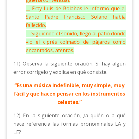
galería conventual.
__ Fray Luis de Bolaños le informó que el
Santo Padre Francisco Solano había
fallecido.
__ Siguiendo el sonido, llegó al patio donde
vio el ciprés colmado de pájaros como
encantados, atentos.
11) Observa la siguiente oración. Si hay algún
error corrígelo y explica en qué consiste.
“Es una música indefinible, muy simple, muy
fácil y que hacen pensar en los instrumentos
celestes.”
12) En la siguiente oración, ¿a quién o a qué
hace referencia las formas pronominales LA y
LE?