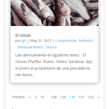
El rótulo
por
JyE
|
May 31, 2012
|
Comprensión
,
Reflexión
- Entretenimiento - Humor
Lee atentamente el siguiente texto: El
rótulo Pfeiffer, Rubin -Señor Sardena- dijo
el joven al propietario de una pescadería, -
me llamo...
Primera
««
5
10
128
129
130
131
132
»»
Últ