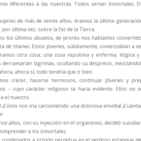
ente diferentes a las nuestras. Todos serían inmortales. 
jeres de más de veinte años, éramos la última generación 
or última vez, sobre la faz de la Tierra.
o los últimos abuelos, de pronto nos habíamos convertido 
a de titanes. Estos jóvenes, súbitamente, comenzaban a s
ramos otra cosa; una cosa repulsiva y enferma, ilógica 
 derramarían lágrimas, ocultando su desprecio, mezclándol
hora, ahora sí, todo tendría que ir bien.
os crecer, hacerse hermosos, continuar jóvenes y pre
 – cuyo carácter religioso se haría evidente. Ellos no s
a el nuestro.
a! ¡Cómo nos iría carcomiendo una dolorosa envidia! ¡Cuánta
e!
ce años, con su inyección en el organismo, decidió suicidar
omprender a los inmortales.
 condenados a prisión perpetua en el verdoso estanque de 