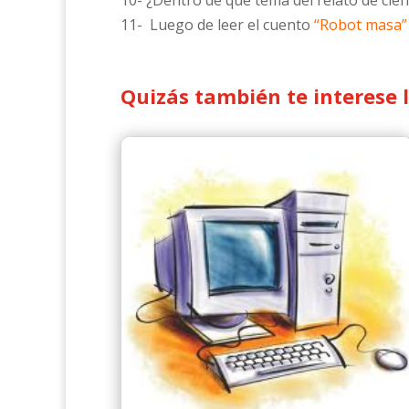
10- ¿Dentro de que tema del relato de cienc
11- Luego de leer el cuento
“Robot masa”
Quizás también te interese 