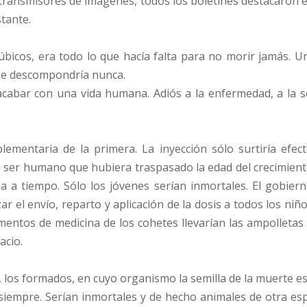
 transmisores de imágenes, todos los boletines destacaron e
tante.
úbicos, era todo lo que hacía falta para no morir jamás. Un
se descompondría nunca.
acabar con una vida humana. Adiós a la enfermedad, a la s
ementaria de la primera. La inyección sólo surtiría efec
 ser humano que hubiera traspasado la edad del crecimien
 a tiempo. Sólo los jóvenes serían inmortales. El gobier
r el envío, reparto y aplicación de la dosis a todos los niñ
mentos de medicina de los cohetes llevarían las ampolletas
acio.
 los formados, en cuyo organismo la semilla de la muerte es
iempre. Serían inmortales y de hecho animales de otra esp