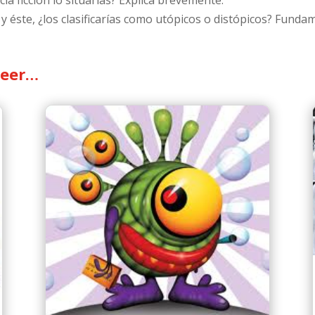
ia ficción lo situarías? Explica brevemente.
y éste, ¿los clasificarías como utópicos o distópicos? Funda
leer…