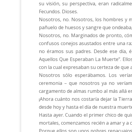
su visión, su perspectiva, eran radicalm
Fecundos. Dioses.
Nosotros, no. Nosotros, los hombres y mu
pañuelo de huesos y sangre que ondeaba, p
Nosotros, no. Marginados de pronto, cóm
confusos conejos asustados entre una raz
no éramos sus padres. Desde ese día, é
Aquellos Que Esperaban La Muerte”. Ellos
con la cual expresaban su certeza de que a
Nosotros sólo esperábamos. Los veríam
ceremonia – que nosotros ya no veríamos
cargamento de almas rumbo al más allá er
¡Ahora cuánto nos costaría dejar la Tierr
desde hoy y hasta el día de nuestra muert
Hasta ayer. Cuando el primer chico de quin
mortales, comenzamos recién a amar y a c
Porque ellos son unos pobres renacuajos