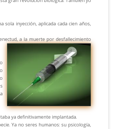
sta gran revolución biológica. También yo
a sola inyección, aplicada cada cien años,
enectud, a la muerte por desfallecimiento
to
to
no
os
 a
taba ya definitivamente implantada.
ecie. Ya no seres humanos: su psicología,