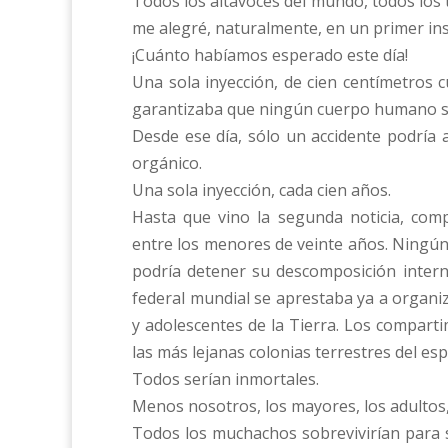
Todos los altavoces del mundo, todos los
me alegré, naturalmente, en un primer ins
¡Cuánto habíamos esperado este día!
Una sola inyección, de cien centímetros c
garantizaba que ningún cuerpo humano 
Desde ese día, sólo un accidente podría 
orgánico.
Una sola inyección, cada cien años.
Hasta que vino la segunda noticia, compl
entre los menores de veinte años. Ningún
podría detener su descomposición interna
federal mundial se aprestaba ya a organiza
y adolescentes de la Tierra. Los comparti
las más lejanas colonias terrestres del esp
Todos serían inmortales.
Menos nosotros, los mayores, los adultos,
Todos los muchachos sobrevivirían para s